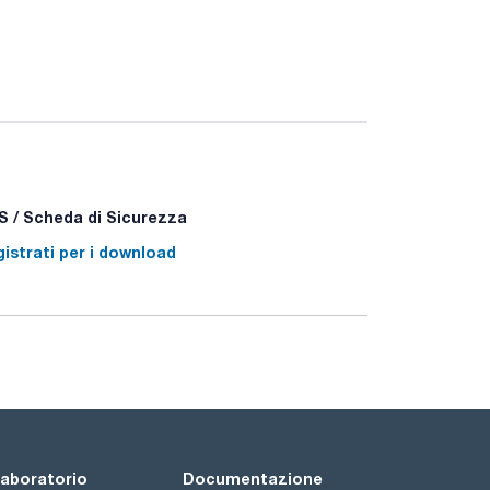
i in diverse dimensioni e con o senza indicatori
n trovato in questa pagina, contattare
 / Scheda di Sicurezza
istrati per i download
 laboratorio
Documentazione