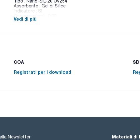
Tipo : Nano-SIL-20 UV254
Assorbente : Gel di Silice
Indicatore : Sì
Spessore (mm) : 0,20
Vedi di più
Dimensioni (mm) : 100x100
Conf. (unità) : 25
Piastre TLC standard per TLC preparativa su vetro. Disponibil
UV a 254 e 366.
Per qualsiasi altra piastra di formato o supporto diverso no
customerservice@scharlab.it.
COA
SDS
Registrati per i download
Reg
Materiali di
i alla Newsletter