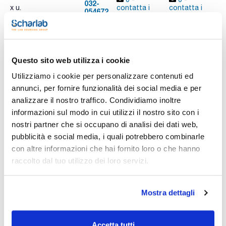
032-
x u.
contatta i
contatta i
054672
A
ns.uffici
ns.uffici
Questo sito web utilizza i cookie
Stampa pagina prodotto
Caratteristiche
Utilizziamo i cookie per personalizzare contenuti ed
Fase : HT5, Pol.
Diametro interno (mm) : 0,53
annunci, per fornire funzionalità dei social media e per
Spessore film (µm) : 0,5
analizzare il nostro traffico. Condividiamo inoltre
Lunghezza (mm) : 30
Vedi di più
Limite di temperatura (°C) : Da 10 a 380/400
informazioni sul modo in cui utilizzi il nostro sito con i
Conf. (unità) : 1
nostri partner che si occupano di analisi dei dati web,
Fase unica ad alta temperature equivalente a 5% Fenile 95%
pubblicità e social media, i quali potrebbero combinarle
Policarborano-silossano.
con altre informazioni che hai fornito loro o che hanno
- Ultra alta temperatura;
Documentazione tecnica
- Ideale per distillazione simulata e altre applicazioni del
raccolto dal tuo utilizzo dei loro servizi.
petrolio;
- Disponibile con rivestimento in alluminio (alum) e in
TDS / Scheda tecnica
COA
poliammide (Pol).
Mostra dettagli
Registrati per i download
Registrati per i download
Applicazioni: distillazione simulata, profili generali di
SDS / Scheda di
idrocarburi, pesticidi, erbicidi, GC-MS
Sicurezza
Alternativa a: MXT-1Sim Dist, HT-Sim, DistCB, MXT-500.
Accetta tutti
Registrati per i download