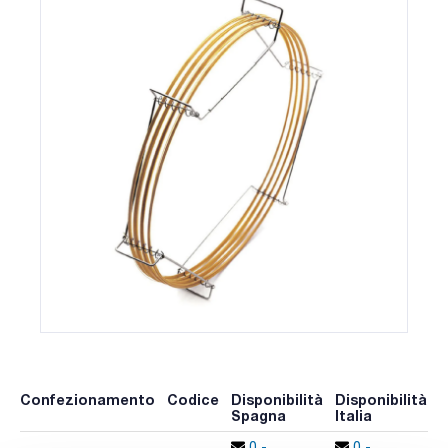
Confezionamento
Codice
Disponibilità
Disponibilità
P
Spagna
Italia
p
0 -
0 -