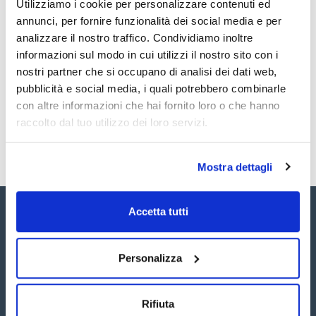
Utilizziamo i cookie per personalizzare contenuti ed
Documentazione tecnica
annunci, per fornire funzionalità dei social media e per
analizzare il nostro traffico. Condividiamo inoltre
TDS / Scheda tecnica
COA
informazioni sul modo in cui utilizzi il nostro sito con i
Registrati per i download
Registrati per i download
nostri partner che si occupano di analisi dei dati web,
SDS / Scheda di
Sicurezza
pubblicità e social media, i quali potrebbero combinarle
con altre informazioni che hai fornito loro o che hanno
Registrati per i download
raccolto dal tuo utilizzo dei loro servizi.
Mostra dettagli
Accetta tutti
Personalizza
Seguici:
Rifiuta