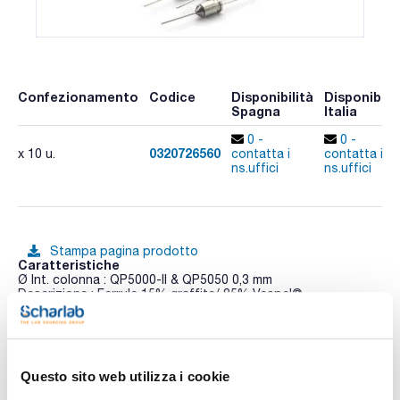
Confezionamento
Codice
Disponibilità
Disponibilit
Spagna
Italia
0 -
0 -
0320726560
x 10 u.
contatta i
contatta i
ns.uffici
ns.uffici
Stampa pagina prodotto
Caratteristiche
Ø Int. colonna : QP5000-II & QP5050 0,3 mm
Descrizione : Ferrule 15% graffite/ 85% Vespel®
Conf. (unità) : 10
Vedi di più
A): include 10 ferrule e 2 coni SilTite®.
Questo sito web utilizza i cookie