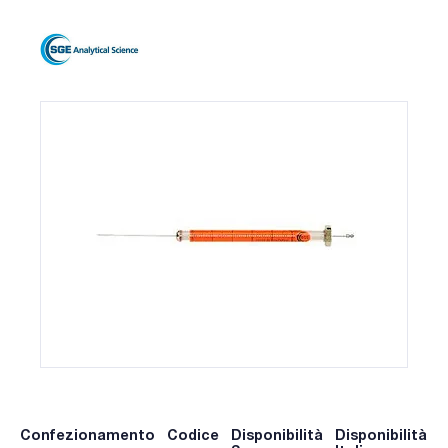
Confezionamento
Codice
Disponibilità
Disponibilità
P