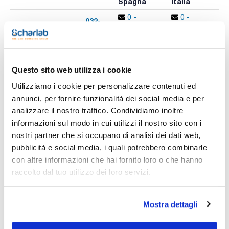
Spagna
Italia
p
0 -
0 -
032-
x u.
contatta i
contatta i
001800
A
ns.uffici
ns.uffici
Questo sito web utilizza i cookie
Stampa pagina prodotto
Utilizziamo i cookie per personalizzare contenuti ed
Caratteristiche
Volume (µl) : 5
annunci, per fornire funzionalità dei social media e per
Calibro (D.E. mm) : 26 (0,47)
analizzare il nostro traffico. Condividiamo inoltre
Modello : 5F-AG-0,47C
Pistone di ricambio : –
informazioni sul modo in cui utilizzi il nostro sito con i
Vedi di più
Conf. (unità) : 1
nostri partner che si occupano di analisi dei dati web,
Siringhe per autoiniettori modelli Agilent 7673, 7683 e
pubblicità e social media, i quali potrebbero combinarle
6850ALS.
con altre informazioni che hai fornito loro o che hanno
Tutti gli aghi sono a punta conica e hanno una lunghezza di
42mm.
raccolto dal tuo utilizzo dei loro servizi.
Documentazione tecnica
(M) per iniettori Merlin Microseal®.
(AE) kit ago e stantuffo.
TDS / Scheda tecnica
COA
Mostra dettagli
Registrati per i download
Registrati per i download
SDS / Scheda di