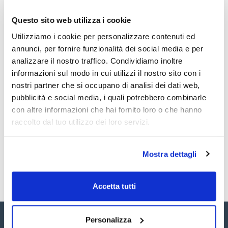
Per uso con : AS2000
Lunghezza ago (mm) : 80
Questo sito web utilizza i cookie
Calibro (D.E. mm) : 26 (0,47)
Vedi di più
Modello : 10R-B/T-8/0,47C
Utilizziamo i cookie per personalizzare contenuti ed
Siringa di ricambio : 031535
Conf. (unità) : 1
annunci, per fornire funzionalità dei social media e per
analizzare il nostro traffico. Condividiamo inoltre
Siringhe per cromatografi Thermo/Scientifici/CE/cromatografi
Fisons RSH
informazioni sul modo in cui utilizzi il nostro sito con i
Documentazione tecnica
nostri partner che si occupano di analisi dei dati web,
pubblicità e social media, i quali potrebbero combinarle
TDS / Scheda tecnica
COA
con altre informazioni che hai fornito loro o che hanno
Registrati per i download
Registrati per i download
raccolto dal tuo utilizzo dei loro servizi.
SDS / Scheda di
Sicurezza
Registrati per i download
Mostra dettagli
Accetta tutti
Personalizza