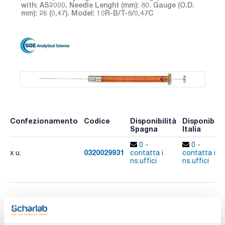
with: AS2000. Needle Lenght (mm): 80. Gauge (O.D.
mm): 26 (0,47). Model: 10R-B/T-8/0,47C
Confezionamento
Codice
Disponibilità
Disponibilit
Spagna
Italia
0 -
0 -
0320029931
x u.
contatta i
contatta i
ns.uffici
ns.uffici
Stampa pagina prodotto
Caratteristiche
Volume (µl) : 10