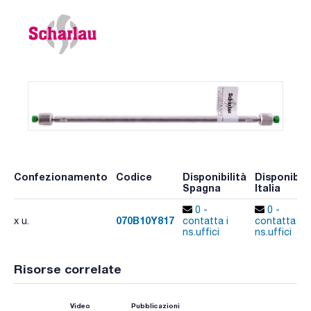
Confezionamento
Codice
Disponibilità
Disponibili
Spagna
Italia
0 -
0 -
070B10Y817
x u.
contatta i
contatta i
ns.uffici
ns.uffici
Risorse correlate
Video
Pubblicazioni