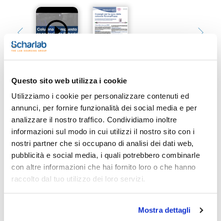
Questo sito web utilizza i cookie
Utilizziamo i cookie per personalizzare contenuti ed
Stampa pagina prodotto
annunci, per fornire funzionalità dei social media e per
Caratteristiche
analizzare il nostro traffico. Condividiamo inoltre
Fase : C4
Dimensioni della particella (μm) : 5
informazioni sul modo in cui utilizzi il nostro sito con i
Dimensioni del poro (Å) : 100
nostri partner che si occupano di analisi dei dati web,
Lunghezza (mm) : 250
Vedi di più
Diametro interno (mm) : 20
pubblicità e social media, i quali potrebbero combinarle
Conf. (unità) : 1
con altre informazioni che hai fornito loro o che hanno
KromaPhase è basata su una silice sferica ultra pura di alta
raccolto dal tuo utilizzo dei loro servizi.
qualità che da un'alta riporoducibilità e stabilità chimica
usando silani monofunzionali e un end-capping totale.
Documentazione tecnica
Può passare da KromaSil a KromaPhase senza cambiare il
metodo. Per garantire la riproducibilità da lotto a lotto, ogni
Mostra dettagli
lotto viene controllato in modo specifico.
TDS / Scheda tecnica
COA