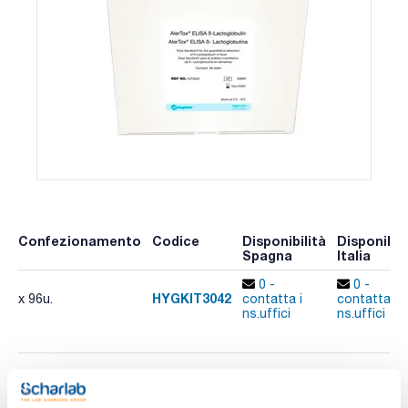
Confezionamento
Codice
Disponibilità
Disponibili
Spagna
Italia
0 -
0 -
HYGKIT3042
x 96u.
contatta i
contatta i
ns.uffici
ns.uffici
Stampa pagina prodotto