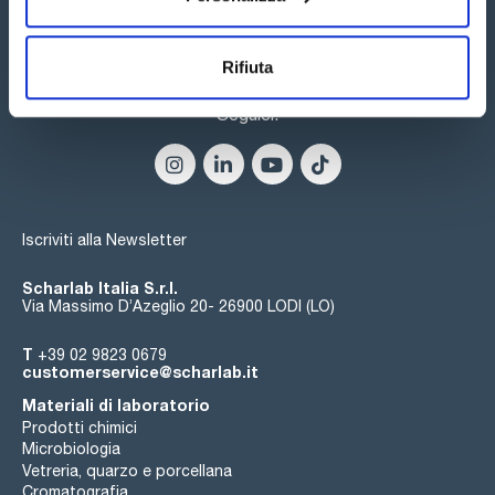
finiti.
I kit AlerTox® ELISA sono caratterizzati da:
-Per il metodo ELISA Sandwich (96 pozzetti).
Rifiuta
-Alta sensibilità: rileva bassi livelli di allergeni (ppm/ppb/ppt).
-Alta specificità: nessuna reattività incrociata con allergeni
correlati.
Seguici:
-Facile da usare: protocollo semplice e facile da seguire.
-Affidabilità: risultati coerenti tra un test e l'altro.
-Facile da interpretare: l'intensità del colore indica i livelli di
allergeni presenti.
-Risultati quantitativi: indica i veri livelli di allergeni.ies
Iscriviti alla Newsletter
Scharlab Italia S.r.l.
Via Massimo D’Azeglio 20- 26900 LODI (LO)
T
+39 02 9823 0679
customerservice@scharlab.it
Materiali di laboratorio
Prodotti chimici
Microbiologia
Vetreria, quarzo e porcellana
Cromatografia