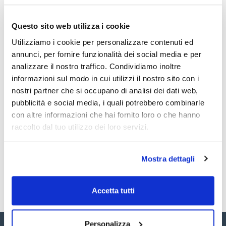
Caratteristiche
Articoli : KIT3094
Descrizione : AlerTox® Sticks Arachidi
Questo sito web utilizza i cookie
Conf. (unità) : 10 tests
Vedi di più
I AlerTox® Sticks sono un pratico strumento per il controllo
Utilizziamo i cookie per personalizzare contenuti ed
del contenuto di allergeni in materie prime, prodotti finiti e
annunci, per fornire funzionalità dei social media e per
superfici di lavoro.
Sono completamente adatti per:
analizzare il nostro traffico. Condividiamo inoltre
informazioni sul modo in cui utilizzi il nostro sito con i
La semiquantificazione degli allergeni negli alimenti
Documentazione tecnica
- Controllo di qualità degli alimenti
nostri partner che si occupano di analisi dei dati web,
- Tracciamento della contaminazione allergenica negli
pubblicità e social media, i quali potrebbero combinarle
alimenti, liquidi e superfici
TDS / Scheda tecnica
COA
- Implementazione e conformità con HACCP, ISO22000, BRC,
con altre informazioni che hai fornito loro o che hanno
IFS.
Registrati per i download
Registrati per i download
raccolto dal tuo utilizzo dei loro servizi.
SDS / Scheda di
Le strisce AlerTox® si caratterizzano per:
Sicurezza
- Alta sensibilità: rilevano bassi livelli di allergene
(ppm/ppb/ppt)
Registrati per i download
Mostra dettagli
- Risultati rapidi: in massimo 10 minuti
- Alta specificità: senza reazioni crociate con allergeni
correlati
- Facili da usare: protocollo semplice e facile da seguire
Accetta tutti
- Senza necessità di attrezzature da laboratorio: tutto il
necessario in un unico kit
- Facili da interpretare: test a flusso laterale di facile visibilità
Personalizza