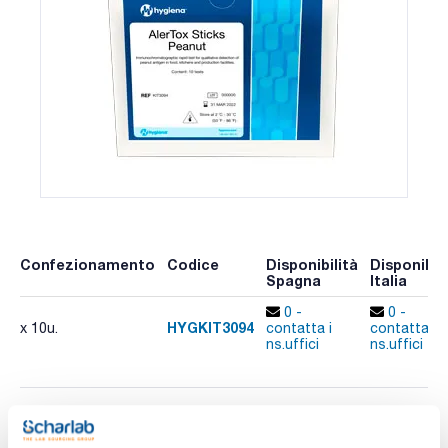
Confezionamento
Codice
Disponibilità
Disponibili
Spagna
Italia
0 -
0 -
HYGKIT3094
x 10u.
contatta i
contatta i
ns.uffici
ns.uffici
Stampa pagina prodotto