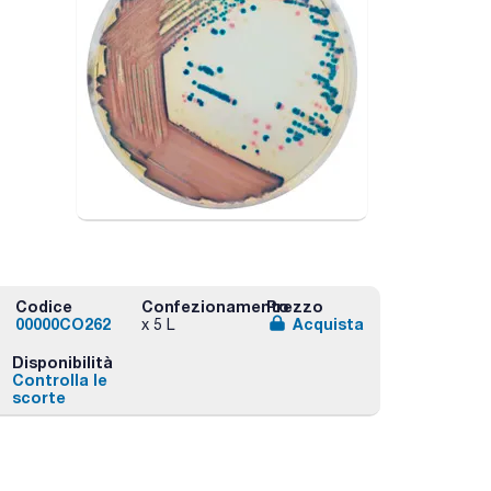
Codice
Confezionamento
Prezzo
00000CO262
Acquista
x 5 L
Disponibilità
Controlla le
scorte