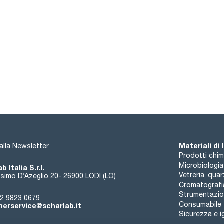
Materiali di
i alla Newsletter
Prodotti chim
Microbiologia
b Italia S.r.l.
Vetreria, qua
simo D’Azeglio 20- 26900 LODI (LO)
Cromatografi
Strumentazion
2 9823 0679
Consumabile
erservice@scharlab.it
Sicurezza e i