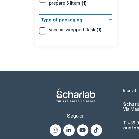
(1)
prepare 5 liters
Type of packaging
(1)
vacuum wrapped flask
Iscrivit
Scharla
Via Mas
Seguici:
T
+39 0
custom