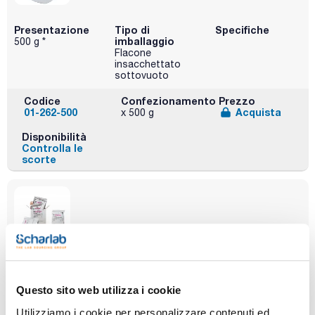
Presentazione
Tipo di
Specifiche
imballaggio
500 g *
Flacone
insacchettato
sottovuoto
Codice
Confezionamento
Prezzo
01-262-500
Acquista
x 500 g
Disponibilità
Controlla le
scorte
Presentazione
Tipo di
Specifiche
imballaggio
5x500 ml
Questo sito web utilizza i cookie
Scatole con 5
buste di mezzo
Utilizziamo i cookie per personalizzare contenuti ed
disidratato (per