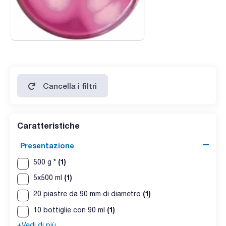
Cancella i filtri
Caratteristiche
Presentazione
(1)
500 g *
(1)
5x500 ml
(1)
20 piastre da 90 mm di diametro
(1)
10 bottiglie con 90 ml
+Vedi di più