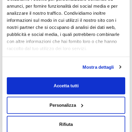
preparare 500 ml
annunci, per fornire funzionalità dei social media e per
con ciascuno)
analizzare il nostro traffico. Condividiamo inoltre
Codice
Confezionamento
Prezzo
informazioni sul modo in cui utilizzi il nostro sito con i
01-262BA05
Acquista
x5 sachets
nostri partner che si occupano di analisi dei dati web,
pubblicità e social media, i quali potrebbero combinarle
Disponibilità
Controlla le
con altre informazioni che hai fornito loro o che hanno
scorte
raccolto dal tuo utilizzo dei loro servizi.
Mostra dettagli
Accetta tutti
Presentazione
Tipo di
Specifiche
imballaggio
20 piastre da 90
mm di diametro
Vasca
Personalizza
Codice
Confezionamento
Prezzo
064-PA0032
Acquista
20x90mmØ
Rifiuta
Disponibilità
Controlla le