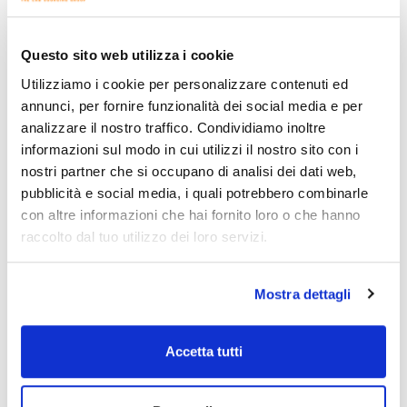
Presentazione
Tipo di
Specifiche
imballaggio
500 g *
Questo sito web utilizza i cookie
Flacone
insacchettato
Utilizziamo i cookie per personalizzare contenuti ed
sottovuoto
annunci, per fornire funzionalità dei social media e per
Codice
Confezionamento
Prezzo
analizzare il nostro traffico. Condividiamo inoltre
02-599-500
Acquista
x 500 g
informazioni sul modo in cui utilizzi il nostro sito con i
Disponibilità
nostri partner che si occupano di analisi dei dati web,
Controlla le
pubblicità e social media, i quali potrebbero combinarle
scorte
con altre informazioni che hai fornito loro o che hanno
raccolto dal tuo utilizzo dei loro servizi.
Mostra dettagli
Presentazione
Tipo di
Specifiche
Accetta tutti
imballaggio
5x500 ml
Scatole con 5
buste di mezzo
disidratato (per