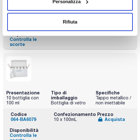
Personalizza
preparare 500 ml
con ciascuno)
Codice
Confezionamento
Prezzo
Rifiuta
02-599BA05
Acquista
x5 sachets
Disponibilità
Controlla le
scorte
Presentazione
Tipo di
Specifiche
imballaggio
10 bottiglia con
Tappo metallico /
100 ml
Bottiglia di vetro
non iniettabile
Codice
Confezionamento
Prezzo
064-BA6079
Acquista
10 x 100mL
Disponibilità
Controlla le