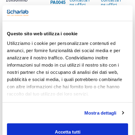
20x90mmØ
contatta i
contatta i
PA0045
A
ns.uffici
ns.uffici
Stampa pagina prodotto
Questo sito web utilizza i cookie
Caratteristiche
Presentazione : 20 piastre da 90 mm di diametro
Utilizziamo i cookie per personalizzare contenuti ed
Tipo di imballaggio : Stack
annunci, per fornire funzionalità dei social media e per
01-203
analizzare il nostro traffico. Condividiamo inoltre
Vedi di più
APHA / EP / USP
informazioni sul modo in cui utilizzi il nostro sito con i
Mezzo per l'isolamento della salmonella secondo la
farmacopea europea.
nostri partner che si occupano di analisi dei dati web,
Sinonimi: Brilliant Green Phenol Red Lactose Agar, BPLA, BGA,
pubblicità e social media, i quali potrebbero combinarle
MEDIUM L EUR. PHARM. 5th ED.
con altre informazioni che hai fornito loro o che hanno
Documentazione tecnica
raccolto dal tuo utilizzo dei loro servizi.
TDS / Scheda tecnica
COA
Registrati per i download
Registrati per i download
Mostra dettagli
SDS / Scheda di
Sicurezza
Registrati per i download
Accetta tutti