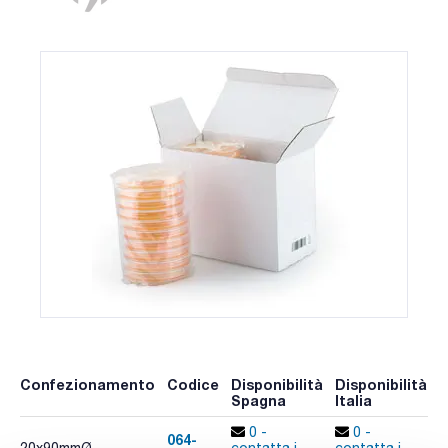
Confezionamento
Codice
Disponibilità
Disponibilità
P
Spagna
Italia
p
0 -
0 -
064-