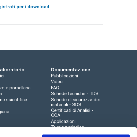
istrati per i download
 laboratorio
Documentazione
ici
Pubblicazioni
Video
rzo e porcellana
FAQ
a
Schede tecniche - TDS
e scientifica
Schede di sicurezza dei
materiali - SDS
Certificati di Analisi -
giene
COA
Applicazioni
Tavola periodica