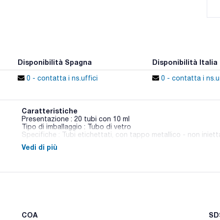
Disponibilità Spagna
Disponibilità Italia
0 - contatta i ns.uffici
0 - contatta i ns.uf
Caratteristiche
Presentazione : 20 tubi con 10 ml
Tipo di imballaggio : Tubo di vetro
Specifiche : Tubi etichettati, con tappo metallico - non iniett
Vedi di più
02-598
DIN / ISO
Mezzo di arricchimento liquido per Salmonella spp. e Shigella 
norme ISO 6785 e 6340. Questo mezzo ha bisogno di aggiunger
I mezzi preparati (Ref.:064-TA0138) già contengono il sodio se
Sinonimi: Selenite F Broth
COA
SDS