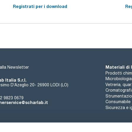
Registrati per i download
Reg
Materiali di
i alla Newsletter
Prodotti chim
Microbiologia
b Italia S.r.l.
Vetreria, qua
simo D’Azeglio 20- 26900 LODI (LO)
Cromatografi
Strumentazion
2 9823 0679
Consumabile
erservice@scharlab.it
Sicurezza e i