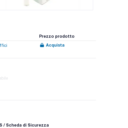
Prezzo prodotto
Acquista
fici
abile
spp. campioni clinici e altri campioni secondo le
e l'additivo Sodio Biselenite (Ref.:SO0160).
lenite.
 / Scheda di Sicurezza