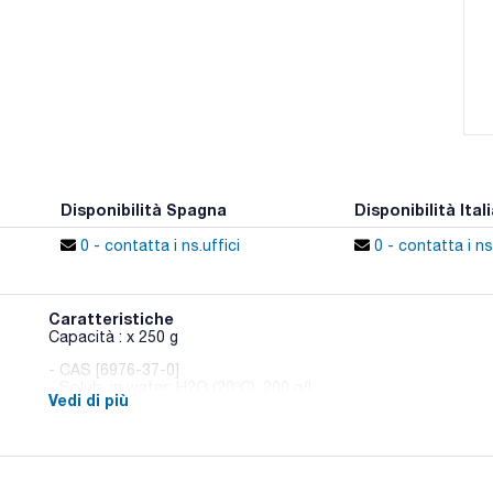
Disponibilità Spagna
Disponibilità Itali
0 - contatta i ns.uffici
0 - contatta i ns.
Caratteristiche
Capacità : x 250 g
- CAS [6976-37-0]
- Solub. in water: H2O (20ºC): 200 g/L
Vedi di più
- Appearance: Blanco
SPECIFICATIONS
assay (titration): min. 99 %
pH (1 %, H2O): 8,7 - 9,7
heavy metals (as Pb): max. 0,0005 %