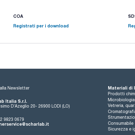
iron (Fe): max. 0,0005 %
loss on drying (silica gel): max. 1 %
DNases, RNases, Proteases : non detected
COA
SDS
Registrati per i download
Reg
Materiali di
i alla Newsletter
Prodotti chim
Microbiologia
b Italia S.r.l.
Vetreria, qua
simo D’Azeglio 20- 26900 LODI (LO)
Cromatografi
Strumentazion
2 9823 0679
Consumabile
erservice@scharlab.it
Sicurezza e i