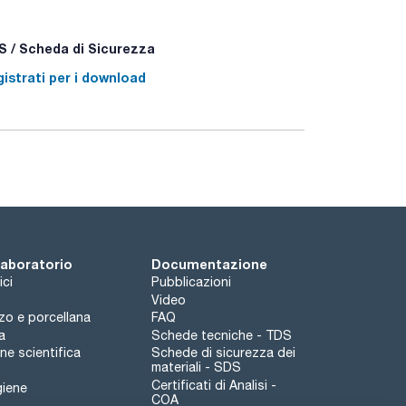
 / Scheda di Sicurezza
istrati per i download
 laboratorio
Documentazione
ici
Pubblicazioni
Video
rzo e porcellana
FAQ
a
Schede tecniche - TDS
e scientifica
Schede di sicurezza dei
materiali - SDS
Certificati di Analisi -
giene
COA