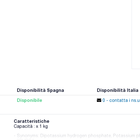
Disponibilità Spagna
Disponibilità Italia
Disponibile
0 - contatta i ns.uf
Caratteristiche
Capacità : x 1 kg
- Synonyms: Dipotassium hydrogen phosphate, Potassium p