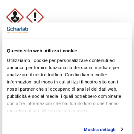
Stampa pagina prodotto
Caratteristiche
Capacità : x 5 l
- Synonyms: Formalin solution, Formol, Methanal solution,
Questo sito web utilizza i cookie
Methyl aldehyde solution
Vedi di più
- CH2O
Utilizziamo i cookie per personalizzare contenuti ed
- M = 30,03 g/mol
annunci, per fornire funzionalità dei social media e per
- CAS [50-00-0]
- EINECS-No.: 200-001-8
analizzare il nostro traffico. Condividiamo inoltre
- Density: 1,003 g/cm3
informazioni sul modo in cui utilizzi il nostro sito con i
- Boiling point: ~ 100 ºC
Ti potrebbe interessare anche
- LD 50 (oral, rat): 100 mg/kg (pure substance)
nostri partner che si occupano di analisi dei dati web,
- EC-Index-No.: 605-001-00-5
pubblicità e social media, i quali potrebbero combinarle
- GHS-signal word: Danger
- GHS-H sentences: H341 - H350 - H317
con altre informazioni che hai fornito loro o che hanno
- GHS-P sentences: P261 - P280 - P321 - P308+P313 - P405
raccolto dal tuo utilizzo dei loro servizi.
- P501a
- Tariff number: 2912 11 00 00
SPECIFICATIONS
Mostra dettagli
assay (acidimetric): 3,5 - 4,0 %