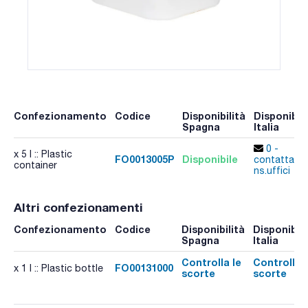
Confezionamento
Codice
Disponibilità
Disponibili
Spagna
Italia
0 -
x 5 l :: Plastic
FO0013005P
Disponibile
contatta i
container
ns.uffici
Altri confezionamenti
Confezionamento
Codice
Disponibilità
Disponibili
Spagna
Italia
Controlla le
Controlla l
FO00131000
x 1 l :: Plastic bottle
scorte
scorte