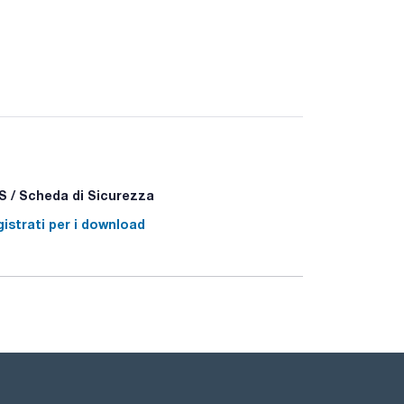
+P360 - P501a
 / Scheda di Sicurezza
istrati per i download