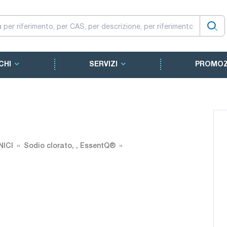
CHI
SERVIZI
PROMOZ
NICI
Sodio clorato, , EssentQ®