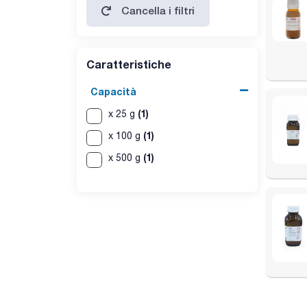
Cancella i filtri
Caratteristiche
Capacità
(1)
x 25 g
(1)
x 100 g
(1)
x 500 g