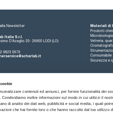
Materiali di
i alla Newsletter
Prodotti chim
Microbiologia
b Italia S.r.l.
Vetreria, qua
simo D’Azeglio 20- 26900 LODI (LO)
Cromatografi
Strumentazion
2 9823 0679
Consumabile
erservice@scharlab.it
Sicurezza e i
 cookie
rsonalizzare contenuti ed annunci, per fornire funzionalità dei so
o. Condividiamo inoltre informazioni sul modo in cui utilizzi il nostr
Chi siamo
Eventi
Contatto
Novità
ano di analisi dei dati web, pubblicità e social media, i quali pot
azioni che hai fornito loro o che hanno raccolto dal tuo utilizzo de
ioni di vendita
Politica sui cookie
Politica sulla riservatezza