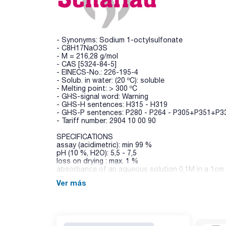
- Synonyms: Sodium 1-octylsulfonate
- C8H17NaO3S
- M = 216,28 g/mol
- CAS [5324-84-5]
- EINECS-No.: 226-195-4
- Solub. in water: (20 ºC): soluble
- Melting point: > 300 ºC
- GHS-signal word: Warning
- GHS-H sentences: H315 - H319
- GHS-P sentences: P280 - P264 - P305+P351+P3
- Tariff number: 2904 10 00 90
SPECIFICATIONS
assay (acidimetric): min 99 %
pH (10 %, H2O): 5,5 - 7,5
loss on drying : max. 1 %
absorbance of an aqueous solution 0,1M in a 1cm c
Ver más
200 nm: max. 0,15 AU
220 nm: max. 0,05 AU