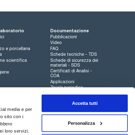
 laboratorio
Documentazione
ici
Pubblicazioni
Video
rzo e porcellana
FAQ
a
Schede tecniche - TDS
e scientifica
Schede di sicurezza dei
materiali - SDS
Certificati di Analisi -
giene
COA
Applicazioni
Tavola periodica
Scharlau leathergoods
Accetta tutti
Canale di segnalazioni
cial media e per
o sito con i
Personalizza
rebbero
i loro servizi.
Qualità
Sostenibilità