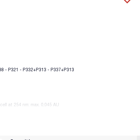
38 - P321 - P332+P313 - P337+P313
ell at 254 nm: max. 0,045 AU