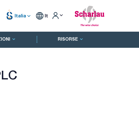
Italia
It
IONI
RISORSE
PLC