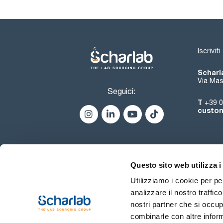
Iscrivit
Scharla
Via Mas
Seguici:
T
+39 0
custom
Questo sito web utilizza i
Utilizziamo i cookie per pe
analizzare il nostro traffic
nostri partner che si occup
combinarle con altre inform
Termini di utilizzo
Condiz