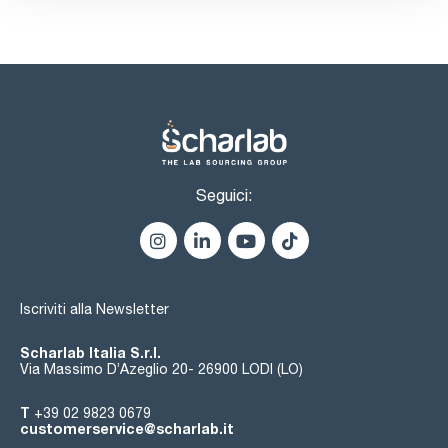
certified reference material (tris(hydroxymethyl)-
aminomethane). The certified reference material is ISO
17034 accredited, measured according to ISO/IEC 17025 and
traceable to the International System of Units by means of a
Standard Reference Material from NIST: SRM® 723
(Tris(hydroxymethyl)aminomethane (HOCH2)3CNH2
(Acidimetric Standard)).
Seguici:
Iscriviti alla Newsletter
Scharlab Italia S.r.l.
Via Massimo D’Azeglio 20- 26900 LODI (LO)
T
+39 02 9823 0679
customerservice@scharlab.it