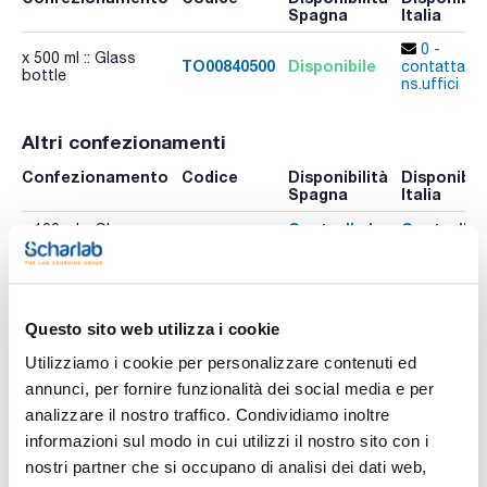
Spagna
Italia
0 -
x 500 ml :: Glass
TO00840500
Disponibile
contatta i
bottle
ns.uffici
Altri confezionamenti
Confezionamento
Codice
Disponibilità
Disponibili
Spagna
Italia
Controlla le
Controlla 
x 100 ml :: Glass
TO00840100
scorte
scorte
bottle
Controlla le
Controlla 
TO00841000
x 1 l :: Glass bottle
scorte
scorte
Questo sito web utilizza i cookie
Utilizziamo i cookie per personalizzare contenuti ed
annunci, per fornire funzionalità dei social media e per
analizzare il nostro traffico. Condividiamo inoltre
informazioni sul modo in cui utilizzi il nostro sito con i
nostri partner che si occupano di analisi dei dati web,