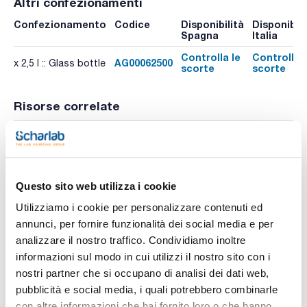
Altri confezionamenti
Confezionamento
Codice
Disponibilità
Disponibili
Spagna
Italia
Controlla le
Controlla l
AG00062500
x 2,5 l :: Glass bottle
scorte
scorte
Risorse correlate
Pubblicazioni
Questo sito web utilizza i cookie
Utilizziamo i cookie per personalizzare contenuti ed
annunci, per fornire funzionalità dei social media e per
analizzare il nostro traffico. Condividiamo inoltre
informazioni sul modo in cui utilizzi il nostro sito con i
nostri partner che si occupano di analisi dei dati web,
pubblicità e social media, i quali potrebbero combinarle
Stampa pagina prodotto
Caratteristiche
con altre informazioni che hai fornito loro o che hanno