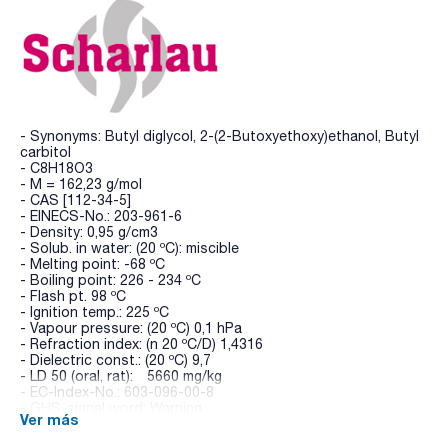
- Synonyms: Butyl diglycol, 2-(2-Butoxyethoxy)ethanol, Butyl
carbitol
- C8H18O3
- M = 162,23 g/mol
- CAS [112-34-5]
- EINECS-No.: 203-961-6
- Density: 0,95 g/cm3
- Solub. in water: (20 ºC): miscible
- Melting point: -68 ºC
- Boiling point: 226 - 234 ºC
- Flash pt. 98 ºC
- Ignition temp.: 225 ºC
- Vapour pressure: (20 ºC) 0,1 hPa
- Refraction index: (n 20 ºC/D) 1,4316
- Dielectric const.: (20 ºC) 9,7
- LD 50 (oral, rat): 5660 mg/kg
- EC-Index-No.: 603-096-00-8
- GHS-signal word: Warning
Ver más
- GHS-H sentences: H319
- GHS-P sentences: P280 - P264 - P305+P351+P338 -