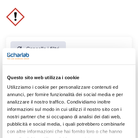
P337+P313 -
- Tariff number: 2909 43 00 00
SPECIFICATIONS
assay (G.C.): min. 99 %
identity (IR-spectrum): passes test
density (20º/4º): 0,951 - 0,954
free acid (as CH3COOH): max. 0,005 %
aluminium (Al): max. 0,5 ppm
barium (Ba): max. 0,1 ppm
Cancella i filtri
boron (B): max. 0,02 ppm
cadmium (Cd): max. 0,05 ppm
calcium (Ca): max. 0,5 ppm
chromium (Cr): max. 0,02 ppm
copper (Cu): max. 0,02 ppm
Caratteristiche
iron (Fe): max. 0,1 ppm
Questo sito web utilizza i cookie
lead (Pb): max. 0,1 ppm
Capacità
magnesium (Mg): max. 0,1 ppm
Utilizziamo i cookie per personalizzare contenuti ed
manganese (Mn): max. 0,02 ppm
annunci, per fornire funzionalità dei social media e per
(1)
x 1 l
nickel (Ni): max. 0,02 ppm
tin (Sn): max. 0,1 ppm
analizzare il nostro traffico. Condividiamo inoltre
zinc (Zn): max. 0,1 ppm
informazioni sul modo in cui utilizzi il nostro sito con i
aldehydes (as CH3CHO): max. 0,001 %
peroxides (as H2O2): max. 0,0003 %
nostri partner che si occupano di analisi dei dati web,
residue on ignition: max. 0,1 %
pubblicità e social media, i quali potrebbero combinarle
water (K.F.): max. 0,03 %
con altre informazioni che hai fornito loro o che hanno