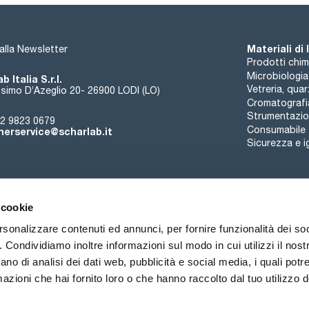
Materiali di
i alla Newsletter
Prodotti chim
Microbiologia
b Italia S.r.l.
Vetreria, qua
simo D’Azeglio 20- 26900 LODI (LO)
Cromatografi
Strumentazion
2 9823 0679
Consumabile
erservice@scharlab.it
Sicurezza e i
 cookie
rsonalizzare contenuti ed annunci, per fornire funzionalità dei so
o. Condividiamo inoltre informazioni sul modo in cui utilizzi il nostr
Chi siamo
Eventi
Contatto
Novità
ano di analisi dei dati web, pubblicità e social media, i quali pot
azioni che hai fornito loro o che hanno raccolto dal tuo utilizzo de
ioni di vendita
Politica sui cookie
Politica sulla riservatezza