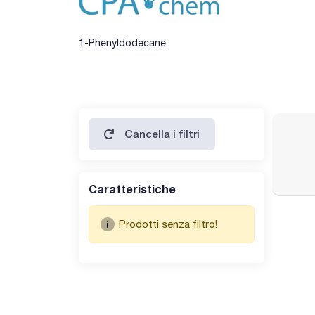
1-Phenyldodecane
Cancella i filtri
Caratteristiche
Prodotti senza filtro!