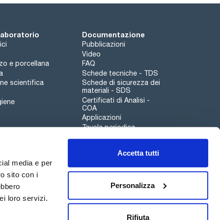
 laboratorio
Documentazione
ici
Pubblicazioni
Video
rzo e porcellana
FAQ
a
Schede tecniche - TDS
e scientifica
Schede di sicurezza dei
materiali - SDS
Certificati di Analisi -
giene
COA
Applicazioni
Tavola periodica
Scharlau leathergoods
Accetta tutti
Canale di segnalazioni
cial media e per
o sito con i
Personalizza
rebbero
i loro servizi.
Qualità
Sostenibilità
Rifiuta