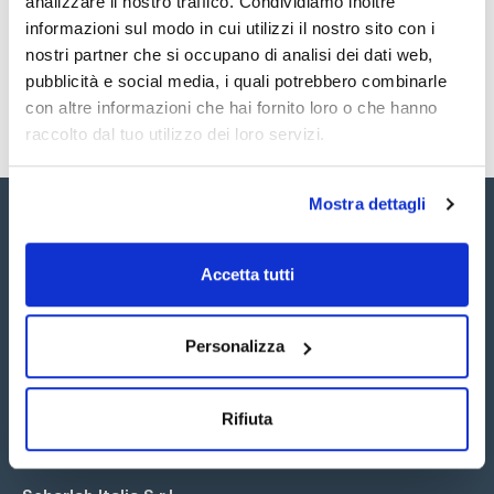
analizzare il nostro traffico. Condividiamo inoltre
SDS / Scheda di
Sicurezza
informazioni sul modo in cui utilizzi il nostro sito con i
nostri partner che si occupano di analisi dei dati web,
Registrati per i download
pubblicità e social media, i quali potrebbero combinarle
con altre informazioni che hai fornito loro o che hanno
raccolto dal tuo utilizzo dei loro servizi.
Mostra dettagli
Accetta tutti
Seguici:
Personalizza
Rifiuta
Iscriviti alla Newsletter