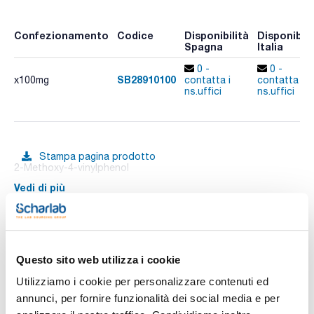
Confezionamento
Codice
Disponibilità
Disponibili
Spagna
Italia
0 -
0 -
SB28910100
x100mg
contatta i
contatta i
ns.uffici
ns.uffici
Stampa pagina prodotto
2-Methoxy-4-vinylphenol
Vedi di più
Documentazione tecnica
Questo sito web utilizza i cookie
Utilizziamo i cookie per personalizzare contenuti ed
TDS / Scheda tecnica
COA
annunci, per fornire funzionalità dei social media e per
Registrati per i download
Registrati per i download