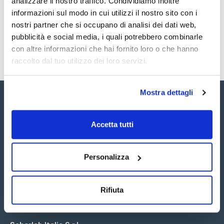
analizzare il nostro traffico. Condividiamo inoltre
SDS / Scheda di
Sicurezza
informazioni sul modo in cui utilizzi il nostro sito con i
nostri partner che si occupano di analisi dei dati web,
Registrati per i download
pubblicità e social media, i quali potrebbero combinarle
con altre informazioni che hai fornito loro o che hanno
raccolto dal tuo utilizzo dei loro servizi.
Mostra dettagli
Accetta tutti
Seguici:
Personalizza
Rifiuta
Iscriviti alla Newsletter