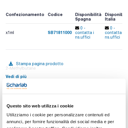
Confezionamento
Codice
Disponibilità
Disponibili
Spagna
Italia
0 -
0 -
SB71811000
x1ml
contatta i
contatta i
ns.uffici
ns.uffici
Stampa pagina prodotto
2-Methylbutane
Vedi di più
Documentazione tecnica
Questo sito web utilizza i cookie
Utilizziamo i cookie per personalizzare contenuti ed
TDS / Scheda tecnica
COA
annunci, per fornire funzionalità dei social media e per
Registrati per i download
Registrati per i download