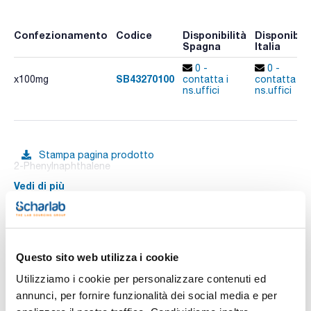
Confezionamento
Codice
Disponibilità
Disponibili
Spagna
Italia
0 -
0 -
SB43270100
x100mg
contatta i
contatta i
ns.uffici
ns.uffici
Stampa pagina prodotto
2-Phenylnaphthalene
Vedi di più
Documentazione tecnica
Questo sito web utilizza i cookie
Utilizziamo i cookie per personalizzare contenuti ed
TDS / Scheda tecnica
COA
annunci, per fornire funzionalità dei social media e per
Registrati per i download
Registrati per i download