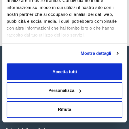
analizzare il nostro traffico. Condividiamo inoltre
SDS / Scheda di
Sicurezza
informazioni sul modo in cui utilizzi il nostro sito con i
nostri partner che si occupano di analisi dei dati web,
Registrati per i download
pubblicità e social media, i quali potrebbero combinarle
con altre informazioni che hai fornito loro o che hanno
raccolto dal tuo utilizzo dei loro servizi.
Mostra dettagli
Accetta tutti
Seguici:
Personalizza
Rifiuta
Iscriviti alla Newsletter