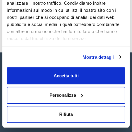
analizzare il nostro traffico. Condividiamo inoltre
SBDE60-5MG
Acquista
x5mg
informazioni sul modo in cui utilizzi il nostro sito con i
Disponibilità
nostri partner che si occupano di analisi dei dati web,
Controlla le
scorte
pubblicità e social media, i quali potrebbero combinarle
con altre informazioni che hai fornito loro o che hanno
raccolto dal tuo utilizzo dei loro servizi.
Mostra dettagli
Accetta tutti
Seguici:
Personalizza
Rifiuta
Iscriviti alla Newsletter