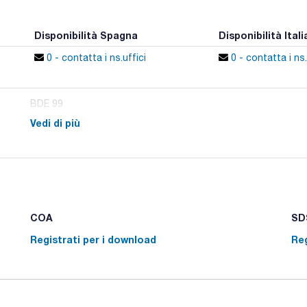
Disponibilità Spagna
Disponibilità Itali
0 - contatta i ns.uffici
0 - contatta i ns.
BDE 99
Vedi di più
COA
SDS
Registrati per i download
Reg