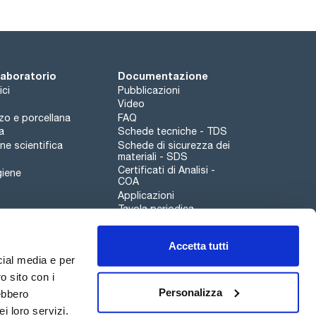
 laboratorio
Documentazione
ici
Pubblicazioni
Video
rzo e porcellana
FAQ
a
Schede tecniche - TDS
e scientifica
Schede di sicurezza dei
materiali - SDS
Certificati di Analisi -
giene
COA
Applicazioni
Tavola periodica
Scharlau leathergoods
Accetta tutti
Canale di segnalazioni
cial media e per
o sito con i
Personalizza
rebbero
i loro servizi.