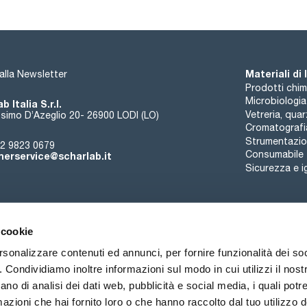
Materiali di
i alla Newsletter
Prodotti chim
Microbiologia
b Italia S.r.l.
Vetreria, qua
simo D’Azeglio 20- 26900 LODI (LO)
Cromatografi
Strumentazion
2 9823 0679
Consumabile
erservice@scharlab.it
Sicurezza e i
 cookie
rsonalizzare contenuti ed annunci, per fornire funzionalità dei so
o. Condividiamo inoltre informazioni sul modo in cui utilizzi il nostr
Chi siamo
Eventi
Contatto
Novità
ano di analisi dei dati web, pubblicità e social media, i quali pot
azioni che hai fornito loro o che hanno raccolto dal tuo utilizzo de