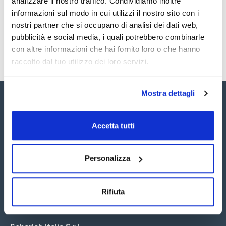
analizzare il nostro traffico. Condividiamo inoltre
SDS / Scheda di
Sicurezza
informazioni sul modo in cui utilizzi il nostro sito con i
nostri partner che si occupano di analisi dei dati web,
Registrati per i download
pubblicità e social media, i quali potrebbero combinarle
con altre informazioni che hai fornito loro o che hanno
raccolto dal tuo utilizzo dei loro servizi.
Mostra dettagli
Accetta tutti
Seguici:
Personalizza
Rifiuta
Iscriviti alla Newsletter