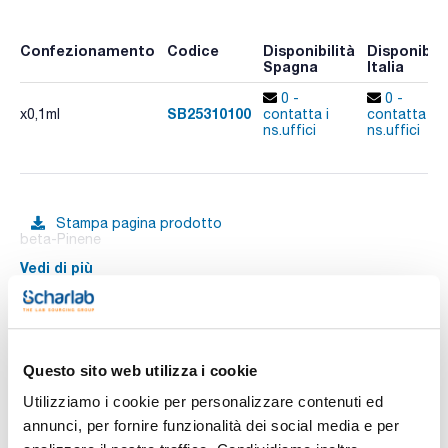
Confezionamento
Codice
Disponibilità
Disponibili
Spagna
Italia
0 -
0 -
SB25310100
x0,1ml
contatta i
contatta i
ns.uffici
ns.uffici
Stampa pagina prodotto
beta-Pinene
Vedi di più
Documentazione tecnica
Questo sito web utilizza i cookie
Utilizziamo i cookie per personalizzare contenuti ed
TDS / Scheda tecnica
COA
annunci, per fornire funzionalità dei social media e per
Registrati per i download
Registrati per i download