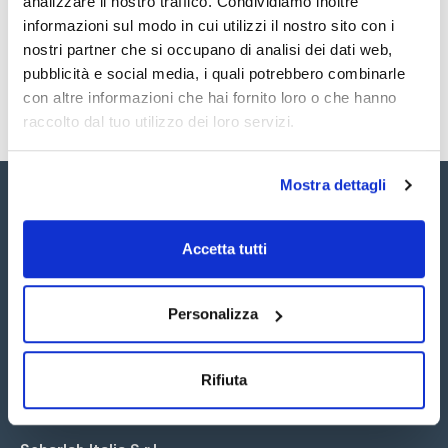
analizzare il nostro traffico. Condividiamo inoltre
SDS / Scheda di
Sicurezza
informazioni sul modo in cui utilizzi il nostro sito con i
nostri partner che si occupano di analisi dei dati web,
Registrati per i download
pubblicità e social media, i quali potrebbero combinarle
con altre informazioni che hai fornito loro o che hanno
raccolto dal tuo utilizzo dei loro servizi.
Mostra dettagli
Accetta tutti
Seguici:
Personalizza
Rifiuta
Iscriviti alla Newsletter