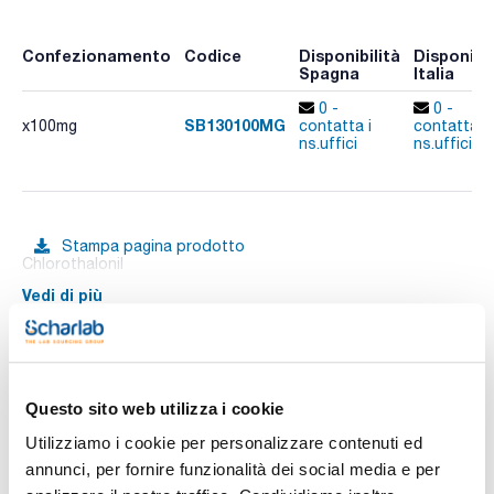
Confezionamento
Codice
Disponibilità
Disponibil
Spagna
Italia
0 -
0 -
SB130100MG
x100mg
contatta i
contatta i
ns.uffici
ns.uffici
Stampa pagina prodotto
Chlorothalonil
Vedi di più
Documentazione tecnica
Questo sito web utilizza i cookie
Utilizziamo i cookie per personalizzare contenuti ed
TDS / Scheda tecnica
COA
annunci, per fornire funzionalità dei social media e per
Registrati per i download
Registrati per i download