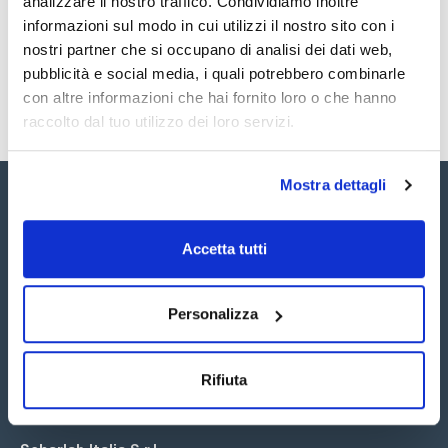
analizzare il nostro traffico. Condividiamo inoltre
SDS / Scheda di
Sicurezza
informazioni sul modo in cui utilizzi il nostro sito con i
nostri partner che si occupano di analisi dei dati web,
Registrati per i download
pubblicità e social media, i quali potrebbero combinarle
con altre informazioni che hai fornito loro o che hanno
raccolto dal tuo utilizzo dei loro servizi.
Mostra dettagli
Accetta tutti
Seguici:
Personalizza
Rifiuta
Iscriviti alla Newsletter