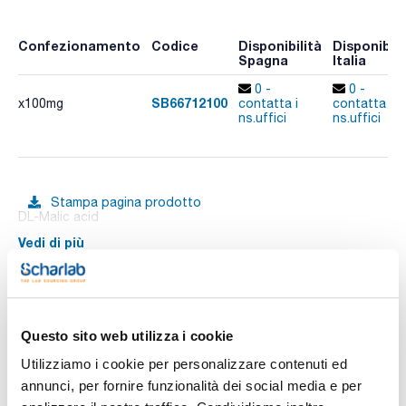
Confezionamento
Codice
Disponibilità
Disponibili
Spagna
Italia
0 -
0 -
SB66712100
x100mg
contatta i
contatta i
ns.uffici
ns.uffici
Stampa pagina prodotto
DL-Malic acid
Vedi di più
Documentazione tecnica
Questo sito web utilizza i cookie
Utilizziamo i cookie per personalizzare contenuti ed
TDS / Scheda tecnica
COA
annunci, per fornire funzionalità dei social media e per
Registrati per i download
Registrati per i download