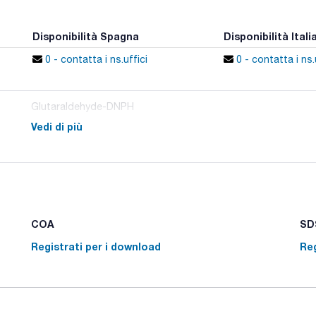
Disponibilità Spagna
Disponibilità Itali
0 - contatta i ns.uffici
0 - contatta i ns.
Glutaraldehyde-DNPH
Vedi di più
COA
SDS
Registrati per i download
Reg