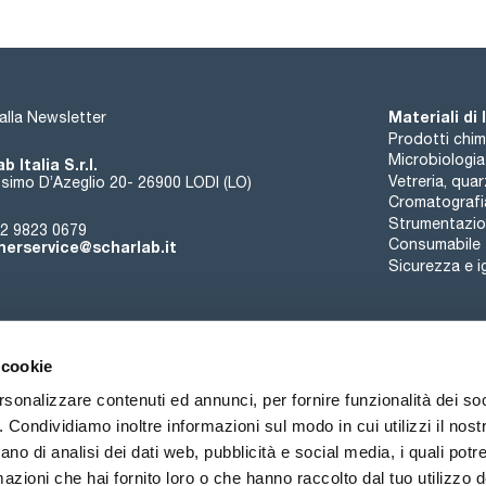
Materiali di
i alla Newsletter
Prodotti chim
Microbiologia
b Italia S.r.l.
Vetreria, qua
simo D’Azeglio 20- 26900 LODI (LO)
Cromatografi
Strumentazion
2 9823 0679
Consumabile
erservice@scharlab.it
Sicurezza e i
 cookie
rsonalizzare contenuti ed annunci, per fornire funzionalità dei so
o. Condividiamo inoltre informazioni sul modo in cui utilizzi il nostr
Chi siamo
Eventi
Contatto
Novità
ano di analisi dei dati web, pubblicità e social media, i quali pot
azioni che hai fornito loro o che hanno raccolto dal tuo utilizzo de