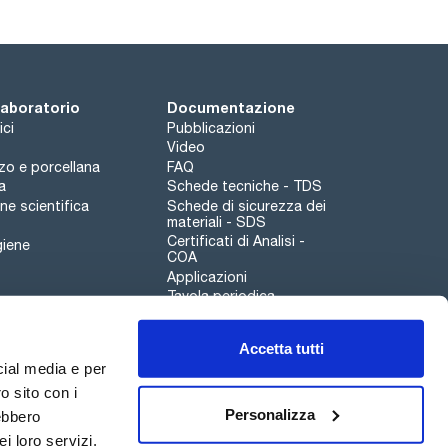
 laboratorio
Documentazione
ici
Pubblicazioni
Video
rzo e porcellana
FAQ
a
Schede tecniche - TDS
e scientifica
Schede di sicurezza dei
materiali - SDS
Certificati di Analisi -
giene
COA
Applicazioni
Tavola periodica
Scharlau leathergoods
Accetta tutti
Canale di segnalazioni
cial media e per
o sito con i
Personalizza
rebbero
i loro servizi.