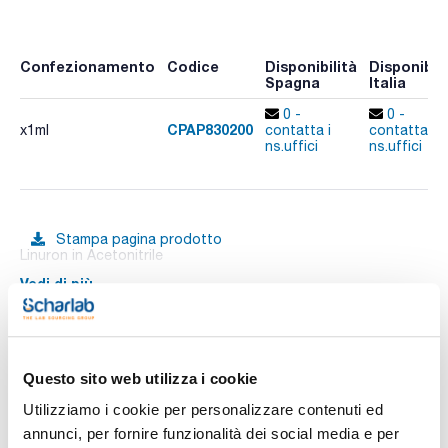
Confezionamento
Codice
Disponibilità
Disponibili
Spagna
Italia
0 -
0 -
CPAP830200
x1ml
contatta i
contatta i
ns.uffici
ns.uffici
Stampa pagina prodotto
Linuron in Acetonitrile
Vedi di più
Documentazione tecnica
Questo sito web utilizza i cookie
Utilizziamo i cookie per personalizzare contenuti ed
TDS / Scheda tecnica
COA
annunci, per fornire funzionalità dei social media e per