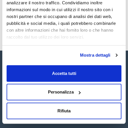
Registrati per i download
Registrati per i download
analizzare il nostro traffico. Condividiamo inoltre
SDS / Scheda di
informazioni sul modo in cui utilizzi il nostro sito con i
Sicurezza
nostri partner che si occupano di analisi dei dati web,
Registrati per i download
pubblicità e social media, i quali potrebbero combinarle
con altre informazioni che hai fornito loro o che hanno
raccolto dal tuo utilizzo dei loro servizi.
Mostra dettagli
Accetta tutti
Seguici:
Personalizza
Rifiuta
Iscriviti alla Newsletter