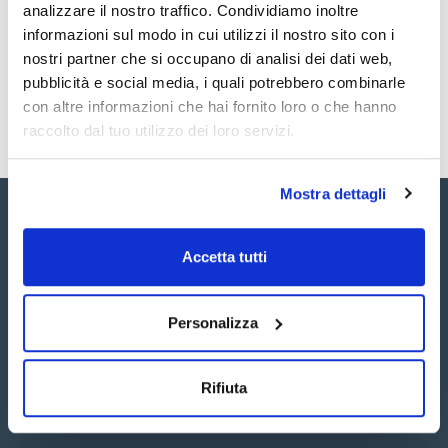
analizzare il nostro traffico. Condividiamo inoltre
SB260100MG
Acquista
x100mg
informazioni sul modo in cui utilizzi il nostro sito con i
Disponibilità
nostri partner che si occupano di analisi dei dati web,
Controlla le
scorte
pubblicità e social media, i quali potrebbero combinarle
con altre informazioni che hai fornito loro o che hanno
raccolto dal tuo utilizzo dei loro servizi.
Mostra dettagli
Accetta tutti
Seguici:
Personalizza
Rifiuta
Iscriviti alla Newsletter