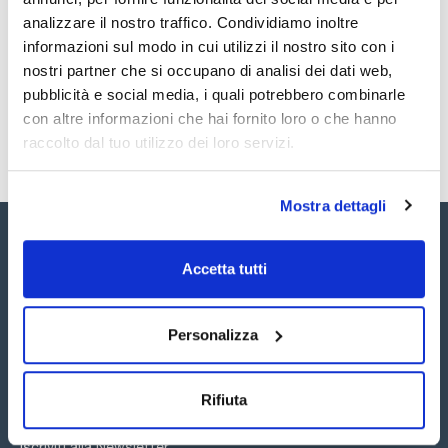
analizzare il nostro traffico. Condividiamo inoltre
Registrati per i download
Registrati per i download
SDS / Scheda di
informazioni sul modo in cui utilizzi il nostro sito con i
Sicurezza
nostri partner che si occupano di analisi dei dati web,
Registrati per i download
pubblicità e social media, i quali potrebbero combinarle
con altre informazioni che hai fornito loro o che hanno
raccolto dal tuo utilizzo dei loro servizi.
Mostra dettagli
Accetta tutti
Seguici:
Personalizza
Rifiuta
Iscriviti alla Newsletter