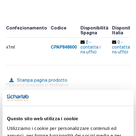
Confezionamento
Codice
Disponibilità
Disponibili
Spagna
Italia
0 -
0 -
CPAP848600
x1ml
contatta i
contatta i
ns.uffici
ns.uffici
Stampa pagina prodotto
Piperonyl butoxide in Methanol
Vedi di più
Questo sito web utilizza i cookie
Documentazione tecnica
Utilizziamo i cookie per personalizzare contenuti ed
TDS / Scheda tecnica
COA
annunci, per fornire funzionalità dei social media e per