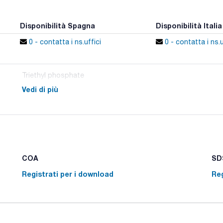
Disponibilità Spagna
Disponibilità Italia
0 - contatta i ns.uffici
0 - contatta i ns.u
Triethyl phosphate
Vedi di più
COA
SDS
Registrati per i download
Reg