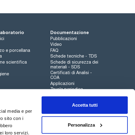
 laboratorio
Documentazione
ici
Pubblicazioni
Video
rzo e porcellana
FAQ
a
Schede tecniche - TDS
e scientifica
Schede di sicurezza dei
materiali - SDS
Certificati di Analisi -
giene
COA
Applicazioni
Tavola periodica
Scharlau leathergoods
Accetta tutti
Canale di segnalazioni
cial media e per
o sito con i
Personalizza
rebbero
i loro servizi.