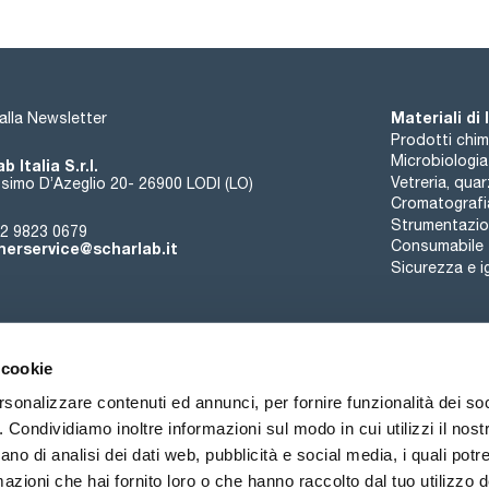
Materiali di
i alla Newsletter
Prodotti chim
Microbiologia
b Italia S.r.l.
Vetreria, qua
simo D’Azeglio 20- 26900 LODI (LO)
Cromatografi
Strumentazion
2 9823 0679
Consumabile
erservice@scharlab.it
Sicurezza e i
 cookie
rsonalizzare contenuti ed annunci, per fornire funzionalità dei so
o. Condividiamo inoltre informazioni sul modo in cui utilizzi il nostr
Chi siamo
Eventi
Contatto
Novità
ano di analisi dei dati web, pubblicità e social media, i quali pot
azioni che hai fornito loro o che hanno raccolto dal tuo utilizzo de