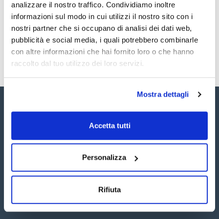
Registrati per i download
Registrati per i download
analizzare il nostro traffico. Condividiamo inoltre
SDS / Scheda di
informazioni sul modo in cui utilizzi il nostro sito con i
Sicurezza
nostri partner che si occupano di analisi dei dati web,
Registrati per i download
pubblicità e social media, i quali potrebbero combinarle
con altre informazioni che hai fornito loro o che hanno
raccolto dal tuo utilizzo dei loro servizi.
Mostra dettagli
Accetta tutti
Seguici:
Personalizza
Rifiuta
Iscriviti alla Newsletter