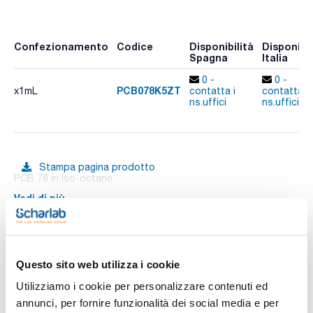
Confezionamento
Codice
Disponibilità
Disponibil
Spagna
Italia
0 -
0 -
PCB078K5ZT
x1mL
contatta i
contatta i
ns.uffici
ns.uffici
Stampa pagina prodotto
PCB 78 in Iso-octane
Vedi di più
Documentazione tecnica
Questo sito web utilizza i cookie
Utilizziamo i cookie per personalizzare contenuti ed
TDS / Scheda tecnica
COA
annunci, per fornire funzionalità dei social media e per