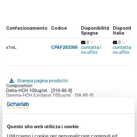
Confezionamento
Codice
Disponibilità
Disponibili
Spagna
Italia
0 -
0 -
CPAF263399
x1mL
contatta i
contatta i
ns.uffici
ns.uffici
Stampa pagina prodotto
Composition:
Delta-HCH 100ug/ml [319-86-8]
Gamma-HCH (Lindane) 100ug/ml [58-89-9]
Alpha-HCH 100ug/ml [319-84-6]
Beta-HCH 100ug/ml [319-85-7]
Vedi di più
Dicofol 100ug/ml [115-32-2]
Endrin 100ug/ml [72-20-8]
Endosulfan-alpha 100ug/ml [959-98-8]
Endosulfan-beta 100ug/ml [33213-65-9]
Questo sito web utilizza i cookie
Endosulfan-total (sulfate) 100ug/ml [1031-07-8]
Hexachlorobenzene 100ug/ml [118-74-1]
Utilizziamo i cookie per personalizzare contenuti ed