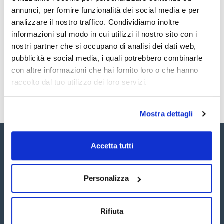
Documentazione tecnica
oxy-Chlordane 100ug/ml [27304-13-8]
annunci, per fornire funzionalità dei social media e per
cis-Chlordane 100ug/ml [5103-71-9]
trans-Chlordane 100ug/ml [5103-74-2]
TDS / Scheda tecnica
COA
analizzare il nostro traffico. Condividiamo inoltre
2,4'-DDT 100ug/ml [789-02-6]
informazioni sul modo in cui utilizzi il nostro sito con i
4,4'-DDT 100ug/ml [50-29-3]
Registrati per i download
Registrati per i download
4,4'-DDD (TDE) 100ug/ml [72-54-8]
SDS / Scheda di
nostri partner che si occupano di analisi dei dati web,
4,4'-DDE 100ug/ml [72-55-9]
Sicurezza
pubblicità e social media, i quali potrebbero combinarle
Registrati per i download
con altre informazioni che hai fornito loro o che hanno
raccolto dal tuo utilizzo dei loro servizi.
Mostra dettagli
Accetta tutti
Personalizza
Seguici:
Rifiuta