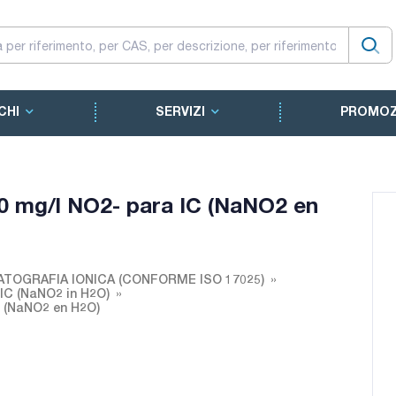
CHI
SERVIZI
PROMOZ
00 mg/l NO2- para IC (NaNO2 en
TOGRAFIA IONICA (CONFORME ISO 17025)
 IC (NaNO2 in H2O)
IC (NaNO2 en H2O)