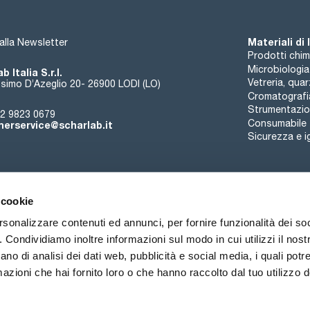
Materiali di
i alla Newsletter
Prodotti chim
Microbiologia
b Italia S.r.l.
Vetreria, qua
simo D’Azeglio 20- 26900 LODI (LO)
Cromatografi
Strumentazion
2 9823 0679
Consumabile
erservice@scharlab.it
Sicurezza e i
 cookie
rsonalizzare contenuti ed annunci, per fornire funzionalità dei so
o. Condividiamo inoltre informazioni sul modo in cui utilizzi il nostr
Chi siamo
Eventi
Contatto
Novità
ano di analisi dei dati web, pubblicità e social media, i quali pot
azioni che hai fornito loro o che hanno raccolto dal tuo utilizzo de
ioni di vendita
Politica sui cookie
Politica sulla riservatezza