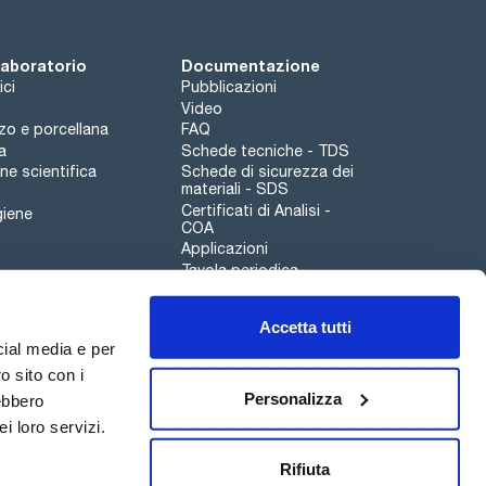
 laboratorio
Documentazione
ici
Pubblicazioni
Video
rzo e porcellana
FAQ
a
Schede tecniche - TDS
e scientifica
Schede di sicurezza dei
materiali - SDS
Certificati di Analisi -
giene
COA
Applicazioni
Tavola periodica
Scharlau leathergoods
Accetta tutti
Canale di segnalazioni
cial media e per
o sito con i
Personalizza
rebbero
i loro servizi.
Qualità
Sostenibilità
Rifiuta