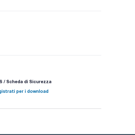
aterial from NIST.
 / Scheda di Sicurezza
istrati per i download