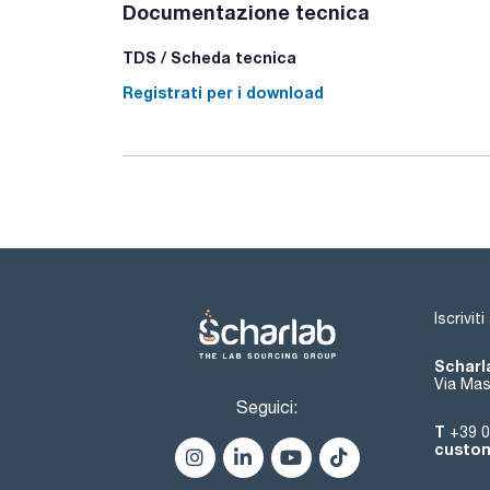
Documentazione tecnica
TDS / Scheda tecnica
Registrati per i download
Iscrivit
Scharla
Via Mas
Seguici:
T
+39 0
custom