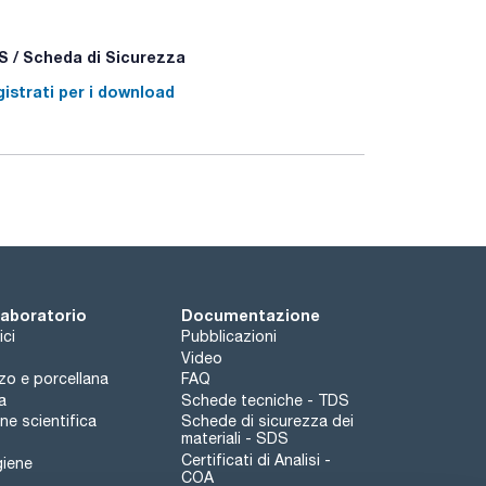
 / Scheda di Sicurezza
istrati per i download
 laboratorio
Documentazione
ici
Pubblicazioni
Video
rzo e porcellana
FAQ
a
Schede tecniche - TDS
e scientifica
Schede di sicurezza dei
materiali - SDS
Certificati di Analisi -
giene
COA