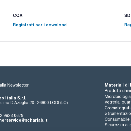
COA
SDS
Registrati per i download
Reg
Materiali di
i alla Newsletter
Prodotti chim
Microbiologia
b Italia S.r.l.
Vetreria, qua
simo D’Azeglio 20- 26900 LODI (LO)
Cromatografi
Strumentazion
2 9823 0679
Consumabile
erservice@scharlab.it
Sicurezza e i