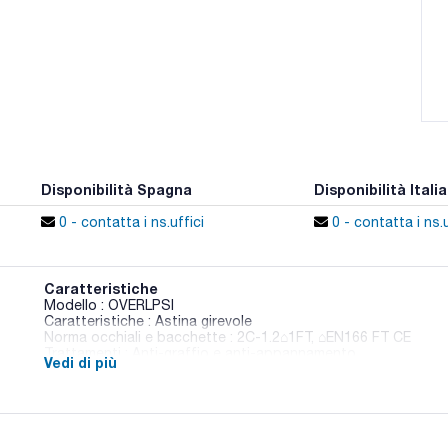
Disponibilità Spagna
Disponibilità Italia
0 - contatta i ns.uffici
0 - contatta i ns.u
Caratteristiche
Modello : OVERLPSI
Caratteristiche : Astina girevole
Norma occhiali e bacchette : 2C-1.2⌂1FT, ⌂EN166 FT CE
Trattamenti : Anti-graffio e anti-appannamento
Vedi di più
Peso (g) : 33
Conf. (unità) : 1
Occhiali di vista classica, adattabili e moderni.