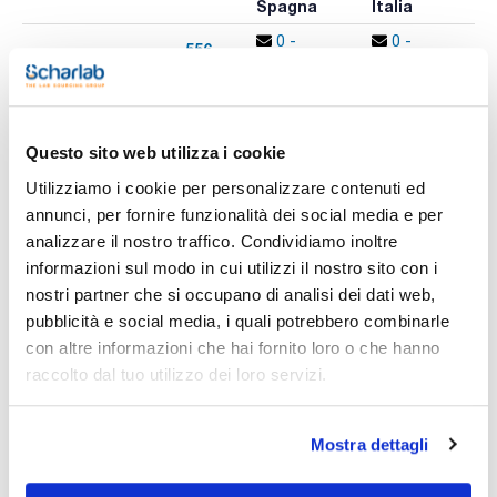
Spagna
Italia
p
0 -
0 -
556-
x 10 Kgs.
contatta i
contatta i
473476
A
ns.uffici
ns.uffici
Questo sito web utilizza i cookie
Stampa pagina prodotto
Utilizziamo i cookie per personalizzare contenuti ed
Caratteristiche
annunci, per fornire funzionalità dei social media e per
Descrizione : Neodisher® LaboClean UW, secchio
Capacità (kg) : 10
analizzare il nostro traffico. Condividiamo inoltre
Conf. (unità) : 1
informazioni sul modo in cui utilizzi il nostro sito con i
Vedi di più
Detergente in polvere leggermente alcalino per la pulizia a
nostri partner che si occupano di analisi dei dati web,
macchina di vetreria e altri strumenti tecnici di laboratorio. In
particolare per la pulizia di vetreria nei laboratori di analisi
pubblicità e social media, i quali potrebbero combinarle
delle acque, negli istituti sierologici e nell'industria dei
con altre informazioni che hai fornito loro o che hanno
fosfati, dove i residui di composti del fosforo possono
interferire con le determinazioni analitiche.
raccolto dal tuo utilizzo dei loro servizi.
Documentazione tecnica
Senza fosfati.
TDS / Scheda tecnica
COA
Mostra dettagli
Registrati per i download
Registrati per i download
SDS / Scheda di