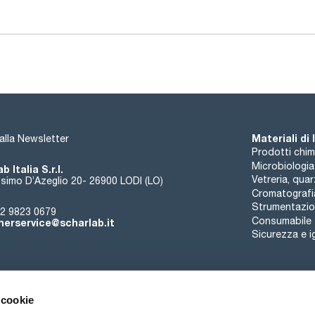
- Visualizzazione del codice di errore;
- Facile utilizzo tramite tastiera a membrana;
- Adatto per il funzionamento continuo.
Dati tecnici:
- Peso massimo consentito agitazione (incl. accoppiamento):
- Velocità di visualizzazione: LED a 7 segmenti;
- Display timer: LED a 7 segmenti;
- Angolo minimo di inclinazione: 0°;
- Angolo massimo di inclinazione: 90°;
- Collegamento alla rete: 100 a 240 V, 50/60 Hz;
Esiste lo stesso agitatore nella versione basic.
Dischi con supporti per tubi non inclusi, devono essere ordi
Materiali di
i alla Newsletter
Prodotti chim
Microbiologia
b Italia S.r.l.
Vetreria, qua
simo D’Azeglio 20- 26900 LODI (LO)
Cromatografi
Strumentazion
2 9823 0679
Consumabile
erservice@scharlab.it
Sicurezza e i
 cookie