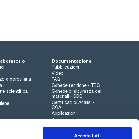
 2 kg;
nati separatamente.
 laboratorio
Documentazione
ici
Pubblicazioni
Video
rzo e porcellana
FAQ
a
Schede tecniche - TDS
e scientifica
Schede di sicurezza dei
materiali - SDS
Certificati di Analisi -
giene
COA
Applicazioni
Tavola periodica
Scharlau leathergoods
Accetta tutti
Canale di segnalazioni