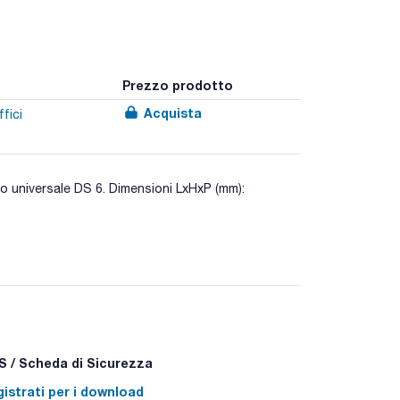
Prezzo prodotto
Acquista
fici
co universale DS 6. Dimensioni LxHxP (mm):
azione con velocità regolabile. Ideale per campioni
parazione e i processi di miscelazione di polvere e
 Gli accessori rimovibili consentono una pulizia
in;
 / Scheda di Sicurezza
istrati per i download