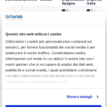
Spagna
Italia
0 -
0 -
0000000316
x u.
contatta i
contatta i
ns.uffici
ns.uffici
Questo sito web utilizza i cookie
Stampa pagina prodotto
Utilizziamo i cookie per personalizzare contenuti ed
Caratteristiche
annunci, per fornire funzionalità dei social media e per
Modello : RK 255 H
Volume (l) : 5,5
analizzare il nostro traffico. Condividiamo inoltre
Dim. esterne LxHxP (mm) : 325x305x175
informazioni sul modo in cui utilizzi il nostro sito con i
Dimensioni interne LxHxP (mm) : 300x150x150
Vedi di più
Potenza di riscaldamento (W) : 280
nostri partner che si occupano di analisi dei dati web,
Riscaldamento : Si
pubblicità e social media, i quali potrebbero combinarle
Degasaggio : G 1/4
Conf. (unità) : 1
con altre informazioni che hai fornito loro o che hanno
raccolto dal tuo utilizzo dei loro servizi.
I trasduttori PZT producono un'alta intensità di ultrasuoni
Documentazione tecnica
attraverso tutta la vasca. Energia concentrata senza irritanti
onde superficiali. Potenza costante e frequenza automatica
garantiscono sempre un'ottima distribuzione dell'energia e
TDS / Scheda tecnica
COA
Mostra dettagli
risultati riproducibili, indipendentemente dalle dimensioni del
campione da pulire.
Registrati per i download
Registrati per i download
SDS / Scheda di