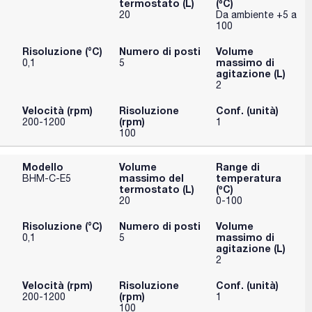
termostato (L)
(ºC)
etiche da 8x30 mm.
20
Da ambiente +5 a
100
Risoluzione (°C)
Numero di posti
Volume
massimo di
0,1
5
agitazione (L)
2
Velocità (rpm)
Risoluzione
Conf. (unità)
(rpm)
200-1200
1
100
Modello
Volume
Range di
massimo del
temperatura
BHM-C-E5
termostato (L)
(ºC)
20
0-100
Risoluzione (°C)
Numero di posti
Volume
massimo di
0,1
5
agitazione (L)
2
Velocità (rpm)
Risoluzione
Conf. (unità)
(rpm)
200-1200
1
100