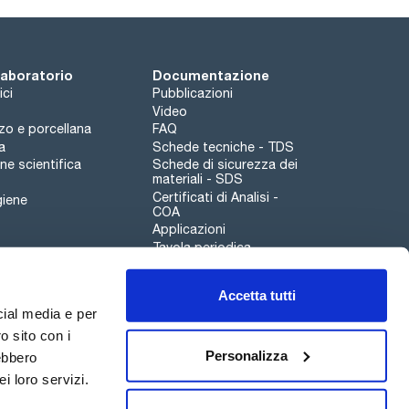
 laboratorio
Documentazione
ici
Pubblicazioni
Video
rzo e porcellana
FAQ
a
Schede tecniche - TDS
e scientifica
Schede di sicurezza dei
materiali - SDS
Certificati di Analisi -
giene
COA
Applicazioni
Tavola periodica
Scharlau leathergoods
Accetta tutti
Canale di segnalazioni
cial media e per
o sito con i
Personalizza
rebbero
i loro servizi.
Qualità
Sostenibilità