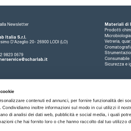
Materiali di
i alla Newsletter
Prodotti chim
Microbiologia
b Italia S.r.l.
Vetreria, qua
simo D’Azeglio 20- 26900 LODI (LO)
Cromatografi
Strumentazion
2 9823 0679
Consumabile
erservice@scharlab.it
Sicurezza e i
 cookie
rsonalizzare contenuti ed annunci, per fornire funzionalità dei so
o. Condividiamo inoltre informazioni sul modo in cui utilizzi il nostr
Chi siamo
Eventi
Contatto
Novità
ano di analisi dei dati web, pubblicità e social media, i quali pot
azioni che hai fornito loro o che hanno raccolto dal tuo utilizzo de
ioni di vendita
Politica sui cookie
Politica sulla riservatezza