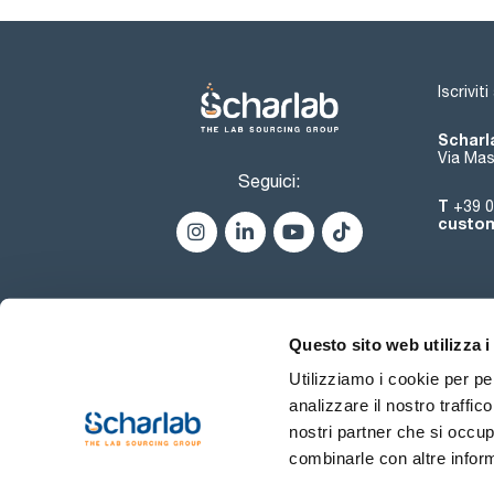
Iscrivit
Scharla
Via Mas
Seguici:
T
+39 0
custom
Questo sito web utilizza i
Utilizziamo i cookie per pe
analizzare il nostro traffic
nostri partner che si occup
combinarle con altre inform
Termini di utilizzo
Condiz