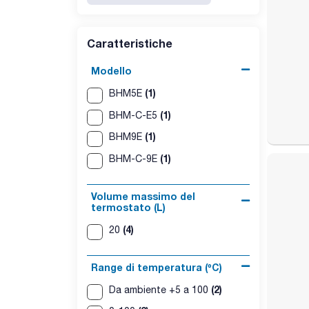
L'apparecchio viene fornito con 5 o 9 barre magn
Caratteristiche
Modello
(1)
BHM5E
(1)
BHM-C-E5
(1)
BHM9E
(1)
BHM-C-9E
Volume massimo del
termostato (L)
(4)
20
Range di temperatura (ºC)
(2)
Da ambiente +5 a 100