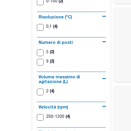
(2)
0-100
Risoluzione (°C)
(4)
0,1
Numero di posti
(2)
5
(2)
9
Volume massimo di
agitazione (L)
(4)
2
Velocità (rpm)
(4)
200-1200