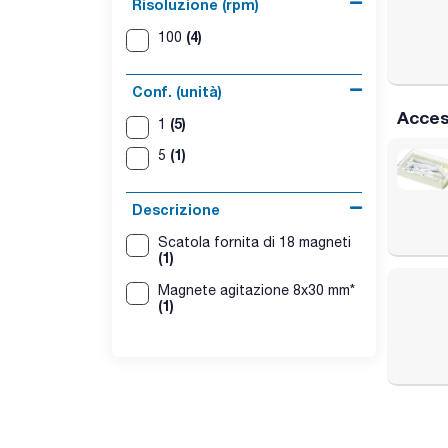
Risoluzione (rpm)
(4)
100
Conf. (unità)
Acces
(5)
1
(1)
5
Descrizione
Scatola fornita di 18 magneti
(1)
Magnete agitazione 8x30 mm*
(1)