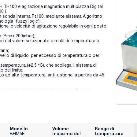
TH100 e agitazione magnetica multipiazza Digital
0 l.
n sonda interna Pt100, mediante sistema Algoritmo
ologia 'fuzzy logic';
ne, e velocità di agitazione regolabile in ogni posto
n (Pmax 200mbar);
one del valore selezionato e reale di temperatura e
rana;
vello di liquido, per eccesso di temperatura o per
 temperatura (+2,5 °C), che scollega il sistema di
 del limite;
to ad alta temperatura, anti-ustione, a partire da 45
parecchio riprende a funzionare con gli stessi
di presenza appare sullo schermo;
e BHM-C-9E);
Modello
Volume
Range di
massimo del
temperatura
BHM5E