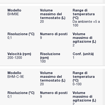
Modello
Volume
Range di
massimo del
temperatura
BHM9E
termostato (L)
(ºC)
20
Da ambiente +5 a
100
Risoluzione (°C)
Numero di posti
Volume
massimo di
0,1
9
agitazione (L)
2
Velocità (rpm)
Risoluzione
Conf. (unità)
(rpm)
200-1200
1
100
Modello
Volume
Range di
massimo del
temperatura
BHM-C-9E
termostato (L)
(ºC)
20
0-100
Risoluzione (°C)
Numero di posti
Volume
massimo di
0,1
9
agitazione (L)
2