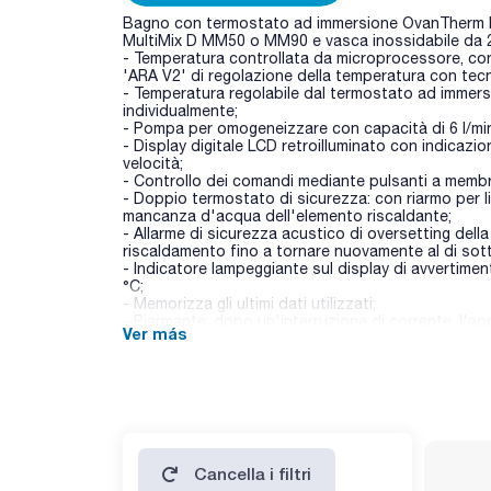
Bagno con termostato ad immersione OvanTherm H 
MultiMix D MM50 o MM90 e vasca inossidabile da 2
- Temperatura controllata da microprocessore, co
'ARA V2' di regolazione della temperatura con tecn
- Temperatura regolabile dal termostato ad immersio
individualmente;
- Pompa per omogeneizzare con capacità di 6 l/mi
- Display digitale LCD retroilluminato con indicazi
velocità;
- Controllo dei comandi mediante pulsanti a memb
- Doppio termostato di sicurezza: con riarmo per li
mancanza d'acqua dell'elemento riscaldante;
- Allarme di sicurezza acustico di oversetting della
riscaldamento fino a tornare nuovamente al di sotto
- Indicatore lampeggiante sul display di avvertimen
°C;
- Memorizza gli ultimi dati utilizzati;
- Riarmante: dopo un'interruzione di corrente, l'ap
Ver más
parametri che aveva in precedenza. Un indicatore 
- Interruttore generale protetto da schizzi.
Dati tecnici:
- Diametro quadrato (mm): 110;
- Potenza di calore (W): 1600;
- Potenza frigorifera (W): 300 (modelli BHM-C-E5 
- Dimensioni utili (mm): 270x380x160.
Cancella i filtri