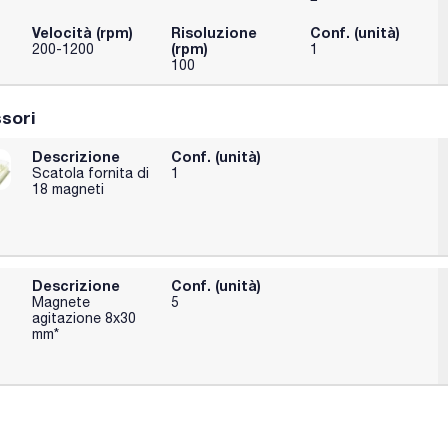
Velocità (rpm)
Risoluzione
Conf. (unità)
(rpm)
200-1200
1
100
sori
Descrizione
Conf. (unità)
Scatola fornita di
1
18 magneti
Descrizione
Conf. (unità)
Magnete
5
agitazione 8x30
mm*