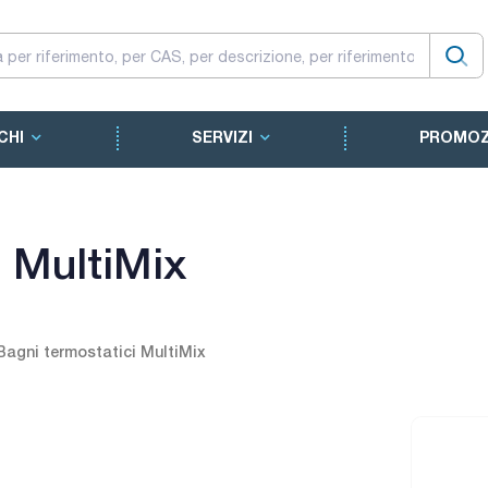
CHI
SERVIZI
PROMOZ
i MultiMix
Bagni termostatici MultiMix