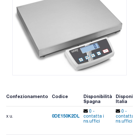
Confezionamento
Codice
Disponibilità
Disponibil
Spagna
Italia
0 -
0 -
0DE150K2DL
x u.
contatta i
contatta i
ns.uffici
ns.uffici