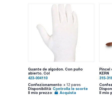
Guante de algodon. Con puño
Pincel
abierto. Col
KERN
423-004110
315-31
Confezionamento
Confe
: x 12 pares
Disponibilità
Controlla le scorte
Disponi
:
Il mio prezzo
Acquista
Il mio
: