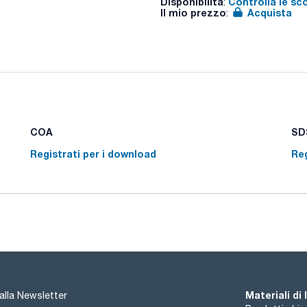
Disponibilità
Controlla le sc
Deve essere richiesto nello stesso ordine della bilancia, non v
:
Il mio prezzo
Acquista
:
COA
SDS
Registrati per i download
Reg
Materiali di
i alla Newsletter