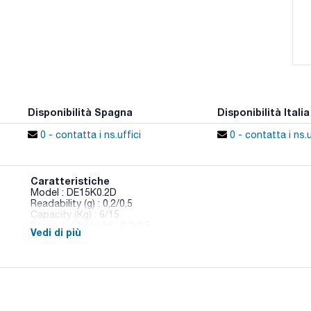
Disponibilità Spagna
Disponibilità Italia
0 - contatta i ns.uffici
0 - contatta i ns.u
Caratteristiche
Model : DE15K0.2D
Readability (g) : 0,2/0,5
Capacity (Kg) : 6/15
Reproducibility (g) : 0,2/0,5
Vedi di più
Linearity (g) : ± 0,8/2
Minimum piece weight (counting) g/piece : 0,4
Nominal value (Kg) : 4
Plate dimensions (mm) : 318x85x308
Calibration : External
DAkkS certificate : 315-963128
Pack (u.) : 1