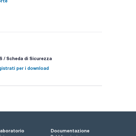
orte
errà fornito in seguito.
 / Scheda di Sicurezza
istrati per i download
 laboratorio
Documentazione