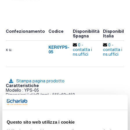
Confezionamento
Codice
Disponibilità
Disponibilità
Spagna
Italia
0 -
0 -
KER0YPS-
x u.
contatta i
contatta i
05
ns.uffici
ns.uffici
Stampa pagina prodotto
Caratteristiche
Modello : YPS-05
Dimensioni LxHxP (mm) : 565x60x450
Peso (kg) : 41
Conf. (unità) : 1
Vedi di più
Le piastre in granito antivibranti sono progettate per
ammortizzare urti e vibrazioni che altrimenti distorcerebbero i
Questo sito web utilizza i cookie
risultati di pesatura delle bilance analitiche e di precisione. È
ideale anche per l'installazione di microscopi senza