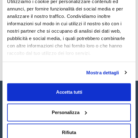
Utilizziamo i cookie per personalizzare contenuti ed
vibrazioni.
Documentazione tecnica
La piastra di granito antivibrazione è in granito lucido ed è
annunci, per fornire funzionalità dei social media e per
montata su elementi assorbenti in gomma. È
analizzare il nostro traffico. Condividiamo inoltre
ergonomicamente ottimizzata per il lavoro in piedi o seduto.
TDS / Scheda tecnica
COA
Misure compatte molto vantaggioso avendo poco spazio.
informazioni sul modo in cui utilizzi il nostro sito con i
Tutte le superfici sono igieniche e facili da pulire.
Registrati per i download
Registrati per i download
nostri partner che si occupano di analisi dei dati web,
Adatto per tutte le bilance analitiche, le bilance di precisione
SDS / Scheda di
e i microscopi KERN con dimensioni corrispondenti.
Sicurezza
pubblicità e social media, i quali potrebbero combinarle
con altre informazioni che hai fornito loro o che hanno
Registrati per i download
raccolto dal tuo utilizzo dei loro servizi.
Mostra dettagli
Accetta tutti
Personalizza
Seguici:
Rifiuta