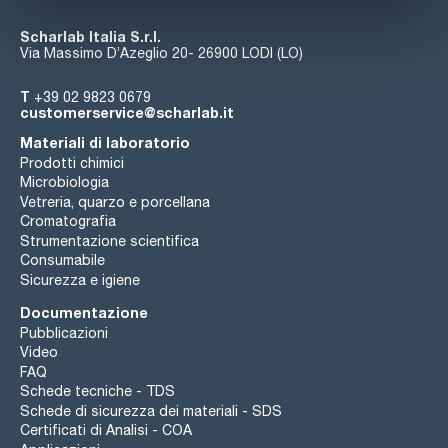
Digicen 22
- Ventilazione forzata che riduce l'aumento della
temperatura.
Scharlab Italia S.r.l.
Via Massimo D’Azeglio 20- 26900 LODI (LO)
Digicen 22 R con sistema di raffreddamento
- Mantiene il raffreddamento dopo aver terminato il
T
+39 02 9823 0679
processo di centrifugazione;
customerservice@scharlab.it
- Programma di pre-raffreddamento con rotore rotante e
temperatura regolabile;
Materiali di laboratorio
- Garantisce 4°C al massimo R.P.M.;
- Regolazione della temperatura da -20 °C (-4 °F) a 40 °C (104
Prodotti chimici
°F) in intervalli di 1 °C;
Microbiologia
- Sensore di temperatura all'interno della camera;
Vetreria, quarzo e porcellana
- Gas R 449A HFO (senza CFC).
Cromatografia
Strumentazione scientifica
Consumabile
Sicurezza e igiene
Documentazione
Pubblicazioni
Video
FAQ
Schede tecniche - TDS
Schede di sicurezza dei materiali - SDS
Certificati di Analisi - COA