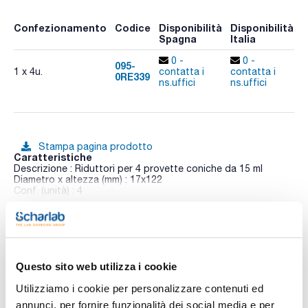
Confezionamento
Codice
Disponibilità
Disponibilità
P
Spagna
Italia
p
0 -
0 -
095-
1 x 4u.
contatta i
contatta i
0RE339
A
ns.uffici
ns.uffici
Stampa pagina prodotto
Caratteristiche
Descrizione : Riduttori per 4 provette coniche da 15 ml
Diametro x altezza (mm) : 17x122
Conf. (unità) : 4
Vedi di più
Le centrifughe Digicen 22 si distinguono per la loro versatilità
all'interno delle centrifughe universali.
Tutti i loro rotori sono dotati del sistema REI (Rotor Easy to
Install), che permette di installarli sul rotore in modo sicuro
senza bisogno di attrezzi e sbloccarli semplicemente
Questo sito web utilizza i cookie
Documentazione tecnica
rimuovendoli dalla loro posizione. Le centrifughe sono
progettate per la lavorazione di un'ampia gamma di campioni
Utilizziamo i cookie per personalizzare contenuti ed
e offrono il controllo più completo grazie all'applicazione
TDS / Scheda tecnica
COA
annunci, per fornire funzionalità dei social media e per