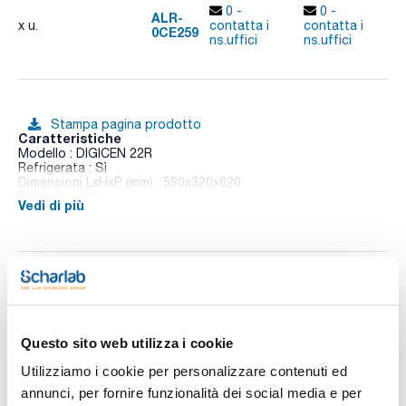
0 -
0 -
ALR-
x u.
contatta i
contatta i
0CE259
A
ns.uffici
ns.uffici
Stampa pagina prodotto
Caratteristiche
Modello : DIGICEN 22R
Refrigerata : Sì
Dimensioni LxHxP (mm) : 590x320x620
Peso (kg) : 65
Vedi di più
Voltaggio (V) : 220-230
Frequenza (Hz) : 50
Consumo (W) : 700
Conf. (unità) : 1
Le centrifughe Digicen 22 si distinguono per la loro versatilità
Ti potrebbe interessare anche
all'interno delle centrifughe universali.
Tutti i loro rotori sono dotati del sistema REI (Rotor Easy to
Install), che permette di installarli sul rotore in modo sicuro
Questo sito web utilizza i cookie
senza bisogno di attrezzi e sbloccarli semplicemente
rimuovendoli dalla loro posizione. Le centrifughe sono
Utilizziamo i cookie per personalizzare contenuti ed
progettate per la lavorazione di un'ampia gamma di campioni
annunci, per fornire funzionalità dei social media e per
e offrono il controllo più completo grazie all'applicazione