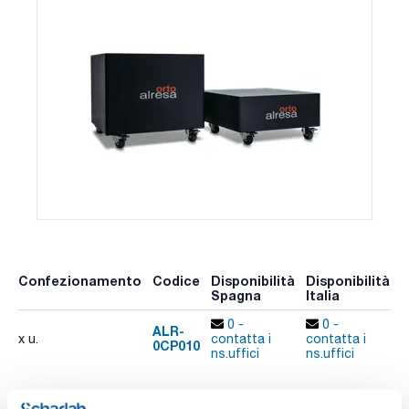
Confezionamento
Codice
Disponibilità
Disponibilità
P
Spagna
Italia
p
0 -
0 -
ALR-
x u.
contatta i
contatta i
0CP010
A
ns.uffici
ns.uffici